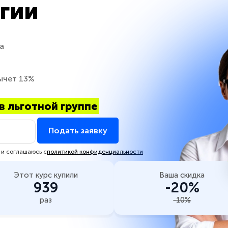
гии
а
ычет 13%
в льготной группе
Подать заявку
 и соглашаюсь с
политикой конфиденциальности
Этот курс купили
Ваша скидка
939
-20%
раз
-10%