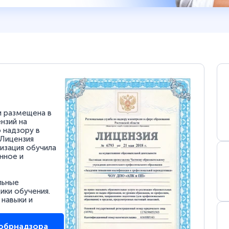
и размещена в
нзий на
 надзору в
 Лицензия
низация обучила
нное и
льные
ки обучения.
 навыки и
собрнадзора