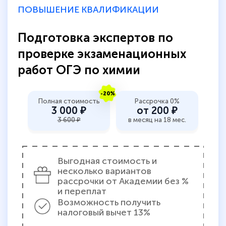
прохождения курса, удобная система
ПОВЫШЕНИЕ КВАЛИФИКАЦИИ
аттестации, проблем не возникло ни на
Подготовка экспертов по
каком этапе…
проверке экзаменационных
работ ОГЭ по химии
-20%
Полная стоимость
Рассрочка 0%
3 000 ₽
от 200 ₽
3 600 ₽
в месяц на 18 мес.
Выгодная стоимость и
несколько вариантов
рассрочки от Академии без %
и переплат
Возможность получить
налоговый вычет 13%