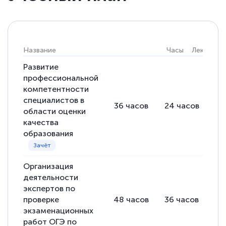
Елена Кравченко
Знаток города 5 уровня
18 марта 2026
Название
Часы
Лекции
Выражаю благодарность за курс
повышения квалификации "Эксперт ЕГЭ по
Развитие
профессиональной
русскому языку и литературе". Много
компетентности
полезных материалов помогли
специалистов в
36
часов
24
часов
12
подготовиться к тестированию. Это
области оценки
качества
книги, методические рекомендации,
образования
статьи. Времени на подготовку
достаточно. Курс помогает пройти
аттестацию в школе. Спасибо!
Организация
деятельности
экспертов по
проверке
48
часов
36
часов
12
экзаменационных
Евгения Коротких
работ ОГЭ по