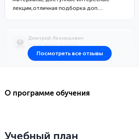
лекции,отличная подборка доп.…
Дмитрий Леонидович
Знаток города 6 уровня
Посмотреть все отзывы
25 марта 2026
Здравствуйте, прошёл курс
переподготовки тренер-преподаватель
по всестилевому каратэ. Понравилось
О программе обучения
большое количество методических
работ для обучения и подготовки для
...
сдачи итоговой аттестации. Спасибо
Учебный план