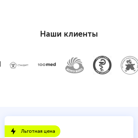
подчеркуть, что при обращении
оперативно связались со мной
специалисты, ответили на все
интересующие вопросы и в течении
Наши клиенты
двух…
Светлана К
Знаток города 7 уровня
10 марта 2026
Оставила заявку на обучение онлайн, мне
быстро ответили, разъяснили все детали.
Обучение понравилось: огромное
количество тематической литературы,
Льготная цена
пособий и учебников доступно на время