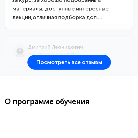
материалы, доступные интересные
лекции,отличная подборка доп.…
Дмитрий Леонидович
Знаток города 6 уровня
Посмотреть все отзывы
25 марта 2026
Здравствуйте, прошёл курс
переподготовки тренер-преподаватель
по всестилевому каратэ. Понравилось
О программе обучения
большое количество методических
работ для обучения и подготовки для
...
сдачи итоговой аттестации. Спасибо