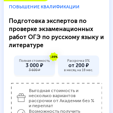
пособий и учебников доступно на время
ПОВЫШЕНИЕ КВАЛИФИКАЦИИ
прохождения курса, удобная система
аттестации, проблем не возникло ни на
Подготовка экспертов по
каком этапе…
проверке экзаменационных
работ ОГЭ по русскому языку и
литературе
-20%
Полная стоимость
Рассрочка 0%
3 000 ₽
от 200 ₽
3 600 ₽
в месяц на 18 мес.
Выгодная стоимость и
несколько вариантов
рассрочки от Академии без %
и переплат
Возможность получить