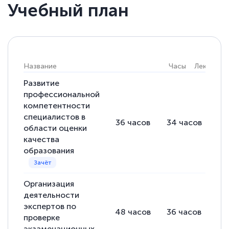
Учебный план
Елена Кравченко
Знаток города 5 уровня
18 марта 2026
Название
Часы
Лекции
Выражаю благодарность за курс
повышения квалификации "Эксперт ЕГЭ по
Развитие
профессиональной
русскому языку и литературе". Много
компетентности
полезных материалов помогли
специалистов в
36
часов
34
часов
2
подготовиться к тестированию. Это
области оценки
качества
книги, методические рекомендации,
образования
статьи. Времени на подготовку
достаточно. Курс помогает пройти
аттестацию в школе. Спасибо!
Организация
деятельности
экспертов по
48
часов
36
часов
12
проверке
экзаменационных