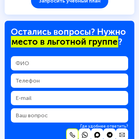
Запросить учебный план
Остались вопросы? Нужно
место в льготной группе
?
Где удобнее ответить?