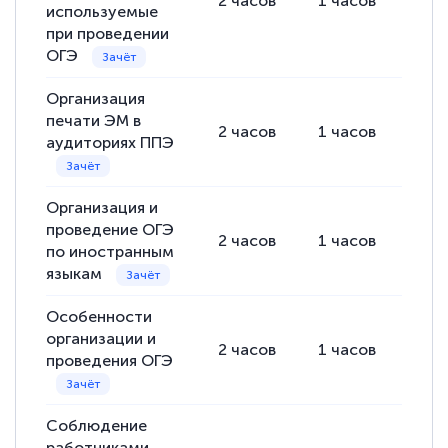
2
часов
1
часов
1
ч
Знаток города 2 уровня
используемые
при проведении
12 марта 2026
ОГЭ
Спасибо большое Академии! Грамотное,
Организация
вежливое сопровождение! Всё чётко и
печати ЭМ в
понятно! Проходила повышение
2
часов
1
часов
1
ч
аудиториях ППЭ
квалификации. Ещё раз - СПАСИБО!
Организация и
проведение ОГЭ
2
часов
1
часов
1
ч
по иностранным
Елена Петрикс
языкам
Знаток города 5 уровня
Особенности
11 марта 2026
организации и
2
часов
1
часов
1
ч
Всем добрый день! Я прошла курс
проведения ОГЭ
повышени каалификации по
специальности «Тренер-преподаватель
Соблюдение
по тяжелой атлетике»! Хочется
работниками