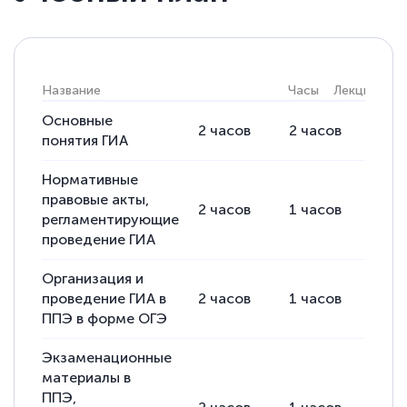
Елена Кравченко
Знаток города 5 уровня
18 марта 2026
Название
Часы
Лекции
Пр
Выражаю благодарность за курс
повышения квалификации "Эксперт ЕГЭ по
Основные
2
часов
2
часов
-
понятия ГИА
русскому языку и литературе". Много
полезных материалов помогли
Нормативные
подготовиться к тестированию. Это
правовые акты,
2
часов
1
часов
1
ч
регламентирующие
книги, методические рекомендации,
проведение ГИА
статьи. Времени на подготовку
достаточно. Курс помогает пройти
Организация и
аттестацию в школе. Спасибо!
проведение ГИА в
2
часов
1
часов
1
ч
ППЭ в форме ОГЭ
Экзаменационные
материалы в
Евгения Коротких
ППЭ,