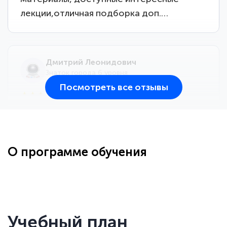
лекции,отличная подборка доп.…
Дмитрий Леонидович
Знаток города 6 уровня
Посмотреть все отзывы
25 марта 2026
Здравствуйте, прошёл курс
переподготовки тренер-преподаватель
по всестилевому каратэ. Понравилось
О программе обучения
большое количество методических
работ для обучения и подготовки для
...
сдачи итоговой аттестации. Спасибо
Учебный план