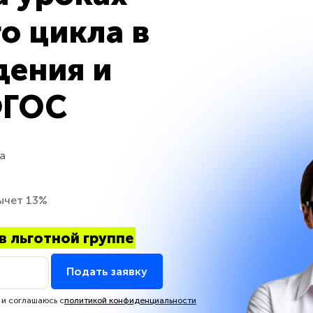
о цикла в
дения и
ФГОС
а
ычет 13%
в льготной группе
Подать заявку
 и соглашаюсь с
политикой конфиденциальности