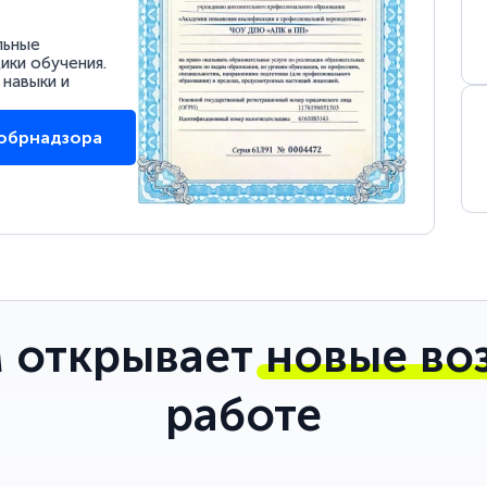
льные
ки обучения.
 навыки и
собрнадзора
 открывает
новые во
работе