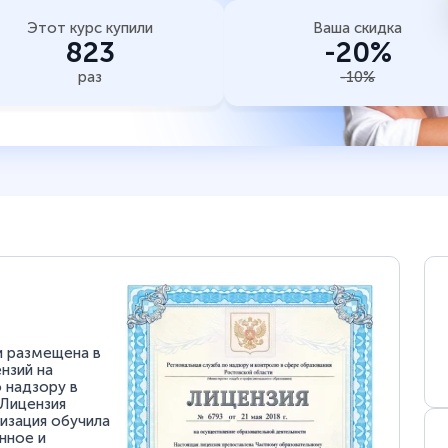
Этот курс купили
Ваша скидка
823
-20%
раз
-10%
и размещена в
нзий на
 надзору в
 Лицензия
низация обучила
нное и