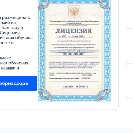
и размещена в
нзий на
 надзору в
 Лицензия
низация обучила
нное и
льные
ки обучения.
 навыки и
собрнадзора