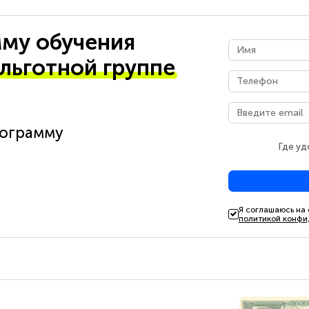
му обучения
 льготной группе
рограмму
Где уд
Я соглашаюсь на
политикой конфи