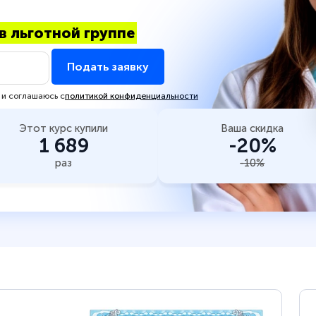
в льготной группе
Подать заявку
 и соглашаюсь с
политикой конфиденциальности
Этот курс купили
Ваша скидка
1 689
-20%
раз
-10%