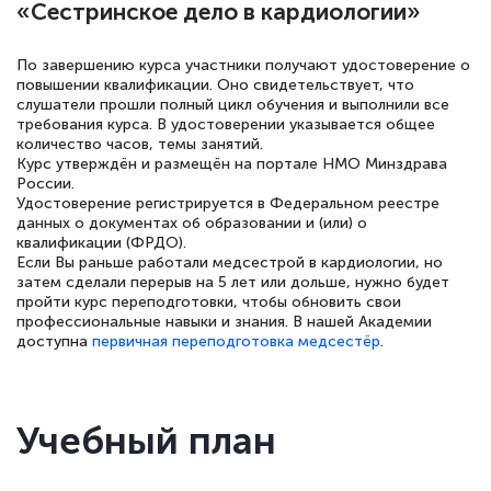
«Сестринское дело в кардиологии»
По завершению курса участники получают удостоверение о
повышении квалификации. Оно свидетельствует, что
Елена Петрикс
слушатели прошли полный цикл обучения и выполнили все
Знаток города 5 уровня
требования курса. В удостоверении указывается общее
количество часов, темы занятий.
Курс утверждён и размещён на портале НМО Минздрава
11 марта 2026
России.
Удостоверение регистрируется в Федеральном реестре
Всем добрый день! Я прошла курс
данных о документах об образовании и (или) о
повышени каалификации по
квалификации (ФРДО).
Если Вы раньше работали медсестрой в кардиологии, но
специальности «Тренер-преподаватель
затем сделали перерыв на 5 лет или дольше, нужно будет
по тяжелой атлетике»! Хочется
пройти курс переподготовки, чтобы обновить свои
профессиональные навыки и знания. В нашей Академии
подчеркуть, что при обращении
доступна
первичная переподготовка медсестёр
.
оперативно связались со мной
специалисты, ответили на все
интересующие вопросы и в течении
Учебный план
двух…