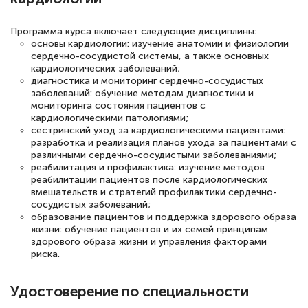
полезных материалов помогли
Программа курса включает следующие дисциплины:
подготовиться к тестированию. Это
основы кардиологии: изучение анатомии и физиологии
книги, методические рекомендации,
сердечно-сосудистой системы, а также основных
кардиологических заболеваний;
статьи. Времени на подготовку
диагностика и мониторинг сердечно-сосудистых
достаточно. Курс помогает пройти
заболеваний: обучение методам диагностики и
мониторинга состояния пациентов с
аттестацию в школе. Спасибо!
кардиологическими патологиями;
сестринский уход за кардиологическими пациентами:
разработка и реализация планов ухода за пациентами с
различными сердечно-сосудистыми заболеваниями;
реабилитация и профилактика: изучение методов
Евгения Коротких
реабилитации пациентов после кардиологических
вмешательств и стратегий профилактики сердечно-
Знаток города 2 уровня
сосудистых заболеваний;
образование пациентов и поддержка здорового образа
12 марта 2026
жизни: обучение пациентов и их семей принципам
здорового образа жизни и управления факторами
Спасибо большое Академии! Грамотное,
риска.
вежливое сопровождение! Всё чётко и
понятно! Проходила повышение
Удостоверение по специальности
квалификации. Ещё раз - СПАСИБО!