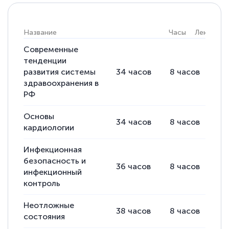
Светлана К
Название
Часы
Лекции
Знаток города 7 уровня
Современные
тенденции
10 марта 2026
развития системы
34
часов
8
часов
26
Оставила заявку на обучение онлайн, мне
здравоохранения в
РФ
быстро ответили, разъяснили все детали.
Обучение понравилось: огромное
Основы
34
часов
8
часов
26
количество тематической литературы,
кардиологии
пособий и учебников доступно на время
Инфекционная
прохождения курса, удобная система
безопасность и
36
часов
8
часов
28
аттестации, проблем не возникло ни на
инфекционный
каком этапе…
контроль
Неотложные
38
часов
8
часов
30
состояния