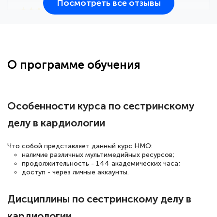
Посмотреть все отзывы
25 марта 2026
Здравствуйте, прошёл курс
переподготовки тренер-преподаватель
по всестилевому каратэ. Понравилось
О программе обучения
большое количество методических
работ для обучения и подготовки для
сдачи итоговой аттестации. Спасибо
Особенности курса по сестринскому
делу в кардиологии
Елена Кравченко
Что собой представляет данный курс НМО:
Знаток города 5 уровня
наличие различных мультимедийных ресурсов;
продолжительность - 144 академических часа;
доступ - через личные аккаунты.
18 марта 2026
Выражаю благодарность за курс
Дисциплины по сестринскому делу в
повышения квалификации "Эксперт ЕГЭ по
кардиологии
русскому языку и литературе". Много