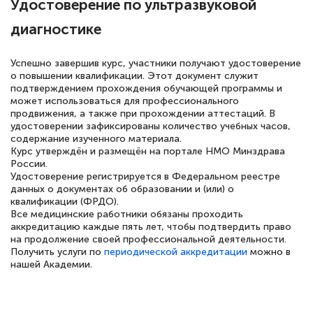
Удостоверение по ультразвуковой
квалификации. Ещё раз - СПАСИБО!
диагностике
Успешно завершив курс, участники получают удостоверение
о повышении квалификации. Этот документ служит
Елена Петрикс
подтверждением прохождения обучающей программы и
Знаток города 5 уровня
может использоваться для профессионального
продвижения, а также при прохождении аттестаций. В
удостоверении зафиксированы количество учебных часов,
11 марта 2026
содержание изученного материала.
Всем добрый день! Я прошла курс
Курс утверждён и размещён на портале НМО Минздрава
России.
повышени каалификации по
Удостоверение регистрируется в Федеральном реестре
данных о документах об образовании и (или) о
специальности «Тренер-преподаватель
квалификации (ФРДО).
по тяжелой атлетике»! Хочется
Все медицинские работники обязаны проходить
аккредитацию каждые пять лет, чтобы подтвердить право
подчеркуть, что при обращении
на продолжение своей профессиональной деятельности.
оперативно связались со мной
Получить услуги по
периодической аккредитации
можно в
нашей Академии.
специалисты, ответили на все
интересующие вопросы и в течении
двух…