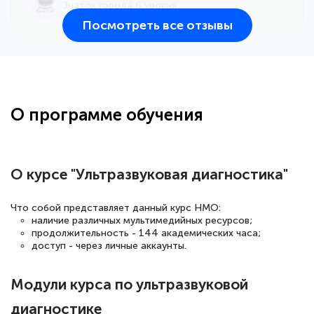
Знаток города 6 уровня
Посмотреть все отзывы
25 марта 2026
Здравствуйте, прошёл курс
переподготовки тренер-преподаватель
по всестилевому каратэ. Понравилось
О программе обучения
большое количество методических
работ для обучения и подготовки для
сдачи итоговой аттестации. Спасибо
О курсе "Ультразвуковая диагностика"
Что собой представляет данный курс НМО:
наличие различных мультимедийных ресурсов;
Елена Кравченко
продолжительность - 144 академических часа;
Знаток города 5 уровня
доступ - через личные аккаунты.
18 марта 2026
Модули курса по ультразвуковой
Выражаю благодарность за курс
диагностике
повышения квалификации "Эксперт ЕГЭ по