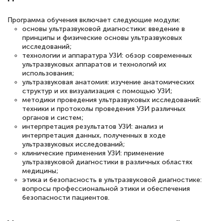
русскому языку и литературе". Много
Программа обучения включает следующие модули:
полезных материалов помогли
основы ультразвуковой диагностики: введение в
принципы и физические основы ультразвуковых
подготовиться к тестированию. Это
исследований;
книги, методические рекомендации,
технологии и аппаратура УЗИ: обзор современных
ультразвуковых аппаратов и технологий их
статьи. Времени на подготовку
использования;
достаточно. Курс помогает пройти
ультразвуковая анатомия: изучение анатомических
структур и их визуализация с помощью УЗИ;
аттестацию в школе. Спасибо!
методики проведения ультразвуковых исследований:
техники и протоколы проведения УЗИ различных
органов и систем;
интерпретация результатов УЗИ: анализ и
интерпретация данных, полученных в ходе
Евгения Коротких
ультразвуковых исследований;
клинические применения УЗИ: применение
Знаток города 2 уровня
ультразвуковой диагностики в различных областях
медицины;
12 марта 2026
этика и безопасность в ультразвуковой диагностике:
вопросы профессиональной этики и обеспечения
Спасибо большое Академии! Грамотное,
безопасности пациентов.
вежливое сопровождение! Всё чётко и
понятно! Проходила повышение