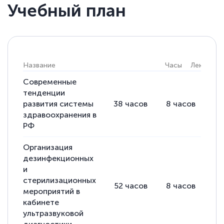
Учебный план
Светлана К
Знаток города 7 уровня
Название
Часы
Лекции
10 марта 2026
Современные
тенденции
Оставила заявку на обучение онлайн, мне
развития системы
38
часов
8
часов
30
быстро ответили, разъяснили все детали.
здравоохранения в
Обучение понравилось: огромное
РФ
количество тематической литературы,
Организация
пособий и учебников доступно на время
дезинфекционных
прохождения курса, удобная система
и
аттестации, проблем не возникло ни на
стерилизационных
52
часов
8
часов
44
мероприятий в
каком этапе…
кабинете
ультразвуковой