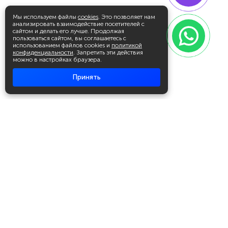
Мы используем файлы
cookies
. Это позволяет нам
анализировать взаимодействие посетителей с
сайтом и делать его лучше. Продолжая
пользоваться сайтом, вы соглашаетесь с
использованием файлов cookies и
политикой
конфиденциальности
. Запретить эти действия
можно в настройках браузера.
Принять
Академия повышения квалификации
и профессиональной
переподготовки
Написать в WhatsApp