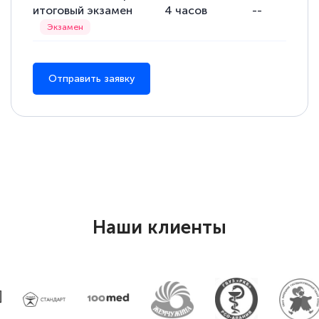
итоговый экзамен
4
часов
--
понятно! Проходила повышение
квалификации. Ещё раз - СПАСИБО!
Отправить заявку
Елена Петрикс
Знаток города 5 уровня
11 марта 2026
Всем добрый день! Я прошла курс
повышени каалификации по
специальности «Тренер-преподаватель
Наши клиенты
по тяжелой атлетике»! Хочется
подчеркуть, что при обращении
оперативно связались со мной
специалисты, ответили на все
интересующие вопросы и в течении