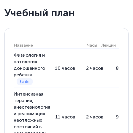
Учебный план
Светлана К
Знаток города 7 уровня
10 марта 2026
Название
Часы
Лекции
Практ
Оставила заявку на обучение онлайн, мне
Физиология и
быстро ответили, разъяснили все детали.
патология
Обучение понравилось: огромное
доношенного
10
часов
2
часов
8
часо
количество тематической литературы,
ребенка
пособий и учебников доступно на время
прохождения курса, удобная система
Интенсивная
аттестации, проблем не возникло ни на
терапия,
каком этапе…
анестезиология
и реанимация
11
часов
2
часов
9
часо
неотложных
состояний в