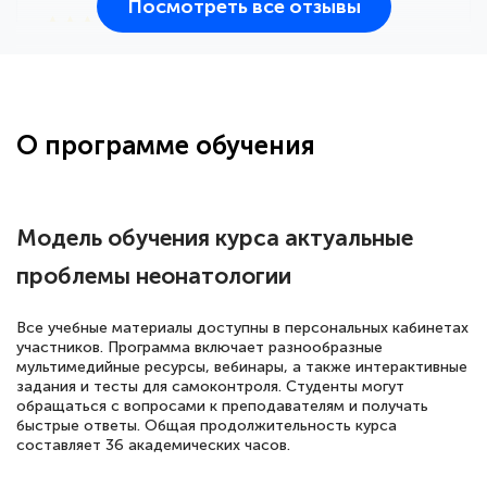
Посмотреть все отзывы
25 марта 2026
Здравствуйте, прошёл курс
переподготовки тренер-преподаватель
по всестилевому каратэ. Понравилось
О программе обучения
большое количество методических
работ для обучения и подготовки для
сдачи итоговой аттестации. Спасибо
Модель обучения курса актуальные
проблемы неонатологии
Елена Кравченко
Все учебные материалы доступны в персональных кабинетах
Знаток города 5 уровня
участников. Программа включает разнообразные
мультимедийные ресурсы, вебинары, а также интерактивные
задания и тесты для самоконтроля. Студенты могут
18 марта 2026
обращаться с вопросами к преподавателям и получать
Выражаю благодарность за курс
быстрые ответы. Общая продолжительность курса
составляет 36 академических часов.
повышения квалификации "Эксперт ЕГЭ по
русскому языку и литературе". Много