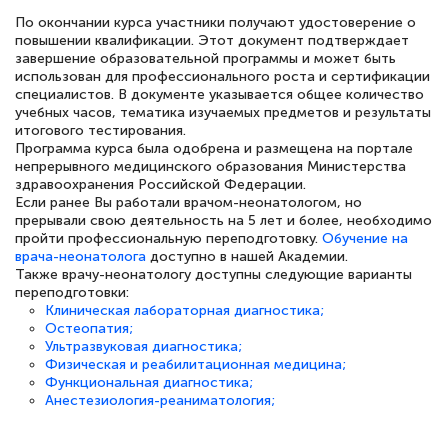
По окончании курса участники получают удостоверение о
повышении квалификации. Этот документ подтверждает
завершение образовательной программы и может быть
использован для профессионального роста и сертификации
Елена Петрикс
специалистов. В документе указывается общее количество
Знаток города 5 уровня
учебных часов, тематика изучаемых предметов и результаты
итогового тестирования.
Программа курса была одобрена и размещена на портале
11 марта 2026
непрерывного медицинского образования Министерства
здравоохранения Российской Федерации.
Всем добрый день! Я прошла курс
Если ранее Вы работали врачом-неонатологом, но
повышени каалификации по
прерывали свою деятельность на 5 лет и более, необходимо
пройти профессиональную переподготовку.
Обучение на
специальности «Тренер-преподаватель
врача-неонатолога
доступно в нашей Академии.
по тяжелой атлетике»! Хочется
Также врачу-неонатологу доступны следующие варианты
переподготовки:
подчеркуть, что при обращении
Клиническая лабораторная диагностика;
оперативно связались со мной
Остеопатия;
Ультразвуковая диагностика;
специалисты, ответили на все
Физическая и реабилитационная медицина;
интересующие вопросы и в течении
Функциональная диагностика;
Анестезиология-реаниматология;
двух…