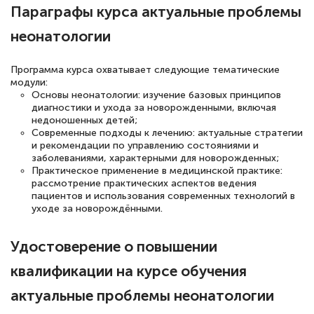
Параграфы курса актуальные проблемы
полезных материалов помогли
неонатологии
подготовиться к тестированию. Это
книги, методические рекомендации,
Программа курса охватывает следующие тематические
статьи. Времени на подготовку
модули:
достаточно. Курс помогает пройти
Основы неонатологии: изучение базовых принципов
диагностики и ухода за новорожденными, включая
аттестацию в школе. Спасибо!
недоношенных детей;
Современные подходы к лечению: актуальные стратегии
и рекомендации по управлению состояниями и
заболеваниями, характерными для новорожденных;
Практическое применение в медицинской практике:
Евгения Коротких
рассмотрение практических аспектов ведения
пациентов и использования современных технологий в
Знаток города 2 уровня
уходе за новорождёнными.
12 марта 2026
Удостоверение о повышении
Спасибо большое Академии! Грамотное,
квалификации на курсе обучения
вежливое сопровождение! Всё чётко и
понятно! Проходила повышение
актуальные проблемы неонатологии
квалификации. Ещё раз - СПАСИБО!