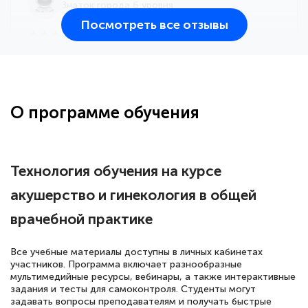
Знаток города 6 уровня
Посмотреть все отзывы
25 марта 2026
Здравствуйте, прошёл курс
переподготовки тренер-преподаватель
по всестилевому каратэ. Понравилось
О программе обучения
большое количество методических
работ для обучения и подготовки для
сдачи итоговой аттестации. Спасибо
Технология обучения на курсе
акушерство и гинекология в общей
врачебной практике
Елена Кравченко
Знаток города 5 уровня
Все учебные материалы доступны в личных кабинетах
участников. Программа включает разнообразные
18 марта 2026
мультимедийные ресурсы, вебинары, а также интерактивные
Выражаю благодарность за курс
задания и тесты для самоконтроля. Студенты могут
задавать вопросы преподавателям и получать быстрые
повышения квалификации "Эксперт ЕГЭ по