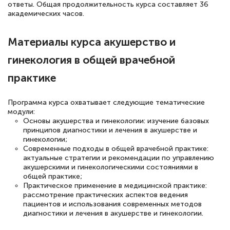
ответы. Общая продолжительность курса составляет 36
русскому языку и литературе". Много
академических часов.
полезных материалов помогли
Материалы курса акушерство и
подготовиться к тестированию. Это
книги, методические рекомендации,
гинекология в общей врачебной
статьи. Времени на подготовку
практике
достаточно. Курс помогает пройти
аттестацию в школе. Спасибо!
Программа курса охватывает следующие тематические
модули:
Основы акушерства и гинекологии: изучение базовых
принципов диагностики и лечения в акушерстве и
гинекологии;
Современные подходы в общей врачебной практике:
Евгения Коротких
актуальные стратегии и рекомендации по управлению
Знаток города 2 уровня
акушерскими и гинекологическими состояниями в
общей практике;
12 марта 2026
Практическое применение в медицинской практике:
рассмотрение практических аспектов ведения
Спасибо большое Академии! Грамотное,
пациентов и использования современных методов
вежливое сопровождение! Всё чётко и
диагностики и лечения в акушерстве и гинекологии.
понятно! Проходила повышение