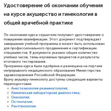
Удостоверение об окончании обучения
квалификации. Ещё раз - СПАСИБО!
на курсе акушерство и гинекология в
общей врачебной практике
Елена Петрикс
По окончании курса слушатели получают удостоверение о
Знаток города 5 уровня
повышении квалификации. Этот документ подтверждает
завершение учебной программы и может быть использован
11 марта 2026
для профессионального продвижения и сертификации
специалистов. В документе указано общее количество
Всем добрый день! Я прошла курс
учебных часов, темы изучаемых предметов и результаты
повышени каалификации по
итогового тестирования.
Программа курса была одобрена и размещена на портале
специальности «Тренер-преподаватель
непрерывного медицинского образования Министерства
по тяжелой атлетике»! Хочется
здравоохранения Российской Федерации.
Врачу акушеру-гинекологу доступны следующие варианты
подчеркуть, что при обращении
переподготовки:
оперативно связались со мной
Анестезиология-реаниматология;
Клиническая лабораторная диагностика;
специалисты, ответили на все
Онкология;
Остеопатия;
интересующие вопросы и в течении
Рентгенология.
двух…