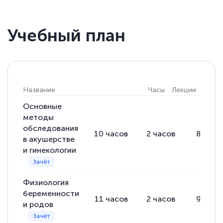
Учебный план
Светлана К
Знаток города 7 уровня
10 марта 2026
Название
Часы
Лекции
Практ
Оставила заявку на обучение онлайн, мне
Основные
быстро ответили, разъяснили все детали.
методы
Обучение понравилось: огромное
обследования
10
часов
2
часов
8
часо
количество тематической литературы,
в акушерстве
пособий и учебников доступно на время
и гинекологии
прохождения курса, удобная система
аттестации, проблем не возникло ни на
Физиология
каком этапе…
беременности
11
часов
2
часов
9
часо
и родов