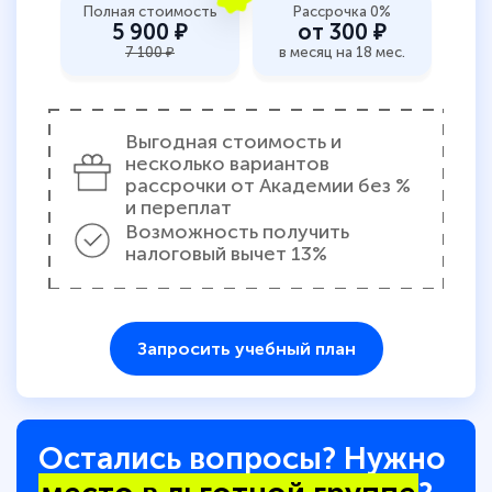
Полная стоимость
Рассрочка 0%
5 900 ₽
от 300 ₽
7 100 ₽
в месяц на 18 мес.
Светлана К
Знаток города 7 уровня
10 марта 2026
Выгодная стоимость и
несколько вариантов
Оставила заявку на обучение онлайн, мне
рассрочки от Академии без %
быстро ответили, разъяснили все детали.
и переплат
Возможность получить
Обучение понравилось: огромное
налоговый вычет 13%
количество тематической литературы,
пособий и учебников доступно на время
прохождения курса, удобная система
Запросить учебный план
аттестации, проблем не возникло ни на
каком этапе…
Остались вопросы? Нужно