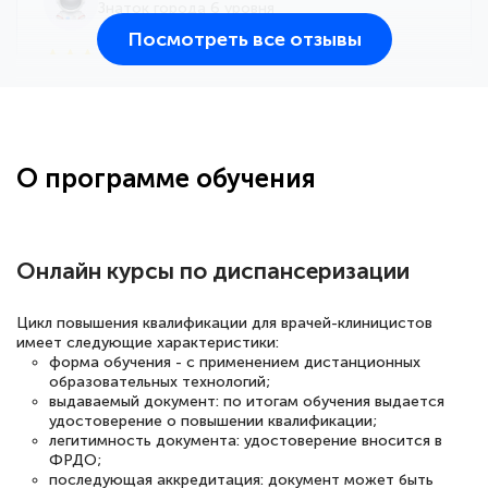
Знаток города 6 уровня
Посмотреть все отзывы
25 марта 2026
Здравствуйте, прошёл курс
переподготовки тренер-преподаватель
по всестилевому каратэ. Понравилось
О программе обучения
большое количество методических
работ для обучения и подготовки для
сдачи итоговой аттестации. Спасибо
Онлайн курсы по диспансеризации
Цикл повышения квалификации для врачей-клиницистов
имеет следующие характеристики:
Елена Кравченко
форма обучения - с применением дистанционных
Знаток города 5 уровня
образовательных технологий;
выдаваемый документ: по итогам обучения выдается
18 марта 2026
удостоверение о повышении квалификации;
легитимность документа: удостоверение вносится в
Выражаю благодарность за курс
ФРДО;
последующая аккредитация: документ может быть
повышения квалификации "Эксперт ЕГЭ по