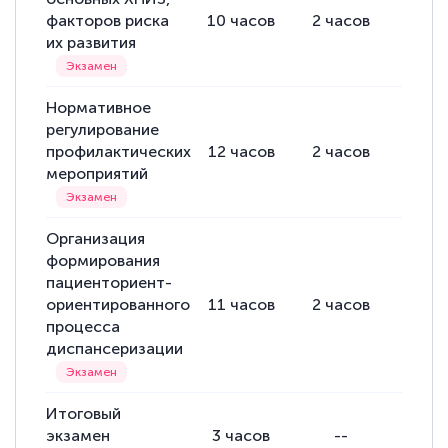
факторов риска
10
часов
2
часов
8
ча
их развития
Нормативное
регулирование
профилактических
12
часов
2
часов
10
ч
мероприятий
Организация
формирования
пациенториент-
ориентированного
11
часов
2
часов
9
ча
процесса
диспансеризации
Итоговый
экзамен
3
часов
--
-