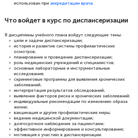
использован при
аккредитации врача.
русскому языку и литературе". Много
полезных материалов помогли
Что войдет в курс по диспансеризации
подготовиться к тестированию. Это
книги, методические рекомендации,
В дисциплины учебного плана войдут следующие темы:
цели и задачи диспансеризации;
статьи. Времени на подготовку
история и развитие системы профилактических
достаточно. Курс помогает пройти
осмотров;
планирование и проведение диспансеризации;
аттестацию в школе. Спасибо!
роль медицинских учреждений и специалистов;
основные лабораторные и инструментальные
исследования;
скрининговые программы для выявления хронических
заболеваний;
Евгения Коротких
интерпретация результатов обследований;
выявление факторов риска и хронических заболеваний;
Знаток города 2 уровня
индивидуальные рекомендации по изменению образа
жизни;
12 марта 2026
вакцинация и другие профилактические меры;
ведение медицинской документации;
Спасибо большое Академии! Грамотное,
долгосрочное наблюдение за пациентами;
вежливое сопровождение! Всё чётко и
эффективное информирование и консультирование;
мотивация к участию в диспансеризации.
понятно! Проходила повышение