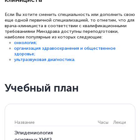
Если Вы хотите сменить специальность или дополнить свою
еще одной первичной специализацией, то отметим, что для
врача-клинициста в соответствии с квалификационными
Светлана К
требованиями Минздрава доступны переподготовки,
Знаток города 7 уровня
наиболее популярные из которых следующие:
онкология;
организация здравоохранения и общественное
10 марта 2026
здоровье;
Оставила заявку на обучение онлайн, мне
ультразвуковая диагностика.
быстро ответили, разъяснили все детали.
Обучение понравилось: огромное
Учебный план
количество тематической литературы,
пособий и учебников доступно на время
прохождения курса, удобная система
аттестации, проблем не возникло ни на
каком этапе…
Название
Часы
Лекции
Пра
Эпидемиология
основных ХНИЗ,