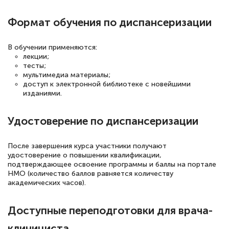
квалификации. Ещё раз - СПАСИБО!
Формат обучения по диспансеризации
В обучении применяются:
лекции;
Елена Петрикс
тесты;
Знаток города 5 уровня
мультимедиа материалы;
доступ к электронной библиотеке с новейшими
изданиями.
11 марта 2026
Всем добрый день! Я прошла курс
Удостоверение по диспансеризации
повышени каалификации по
специальности «Тренер-преподаватель
После завершения курса участники получают
по тяжелой атлетике»! Хочется
удостоверение о повышении квалификации,
подтверждающее освоение программы и баллы на портале
подчеркуть, что при обращении
НМО (количество баллов равняется количеству
оперативно связались со мной
академических часов).
специалисты, ответили на все
Доступные переподготовки для врача-
интересующие вопросы и в течении
двух…
клинициста