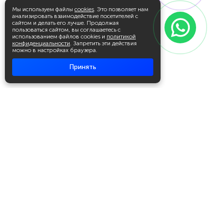
Мы используем файлы
cookies
. Это позволяет нам
анализировать взаимодействие посетителей с
сайтом и делать его лучше. Продолжая
пользоваться сайтом, вы соглашаетесь с
использованием файлов cookies и
политикой
конфиденциальности
. Запретить эти действия
можно в настройках браузера.
Принять
Академия повышения квалификации
и профессиональной
переподготовки
Написать в WhatsApp
+7 951 499 19 99