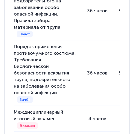
Спасибо большое Академии! Грамотное,
подозрительного на
заболевание особо
вежливое сопровождение! Всё чётко и
36
часов
8
часо
опасной инфекции.
понятно! Проходила повышение
Правила забора
квалификации. Ещё раз - СПАСИБО!
материала от трупа
Порядок применения
противочумного костюма.
Елена Петрикс
Требования
Знаток города 5 уровня
биологической
безопасности вскрытия
36
часов
8
часо
11 марта 2026
трупа, подозрительного
Всем добрый день! Я прошла курс
на заболевания особо
повышени каалификации по
опасной инфекции
специальности «Тренер-преподаватель
по тяжелой атлетике»! Хочется
Междисциплинарный
подчеркуть, что при обращении
итоговый экзамен
4
часов
--
оперативно связались со мной
специалисты, ответили на все