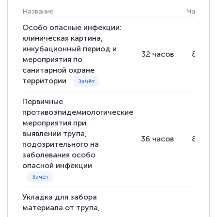
Название
Часы
Выражаю благодарность за курс
повышения квалификации "Эксперт ЕГЭ по
Особо опасные инфекции:
клиническая картина,
русскому языку и литературе". Много
инкубационный период и
32
часов
8
часо
полезных материалов помогли
мероприятия по
подготовиться к тестированию. Это
санитарной охране
территории
книги, методические рекомендации,
статьи. Времени на подготовку
Первичные
достаточно. Курс помогает пройти
противоэпидемиологические
аттестацию в школе. Спасибо!
мероприятия при
выявлении трупа,
36
часов
8
часо
подозрительного на
заболевания особо
опасной инфекции
Евгения Коротких
Знаток города 2 уровня
Укладка для забора
12 марта 2026
материала от трупа,