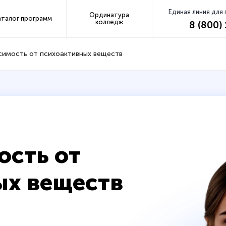
Единая линия для
Ординатура
аталог программ
колледж
8 (800)
симость от психоактивных веществ
ость от
ых веществ