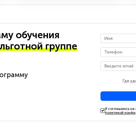
му обучения
 льготной группе
рограмму
Где уд
Я соглашаюсь на
политикой конфи