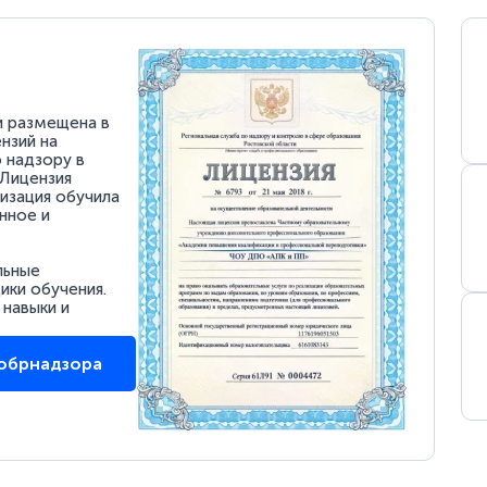
и размещена в
нзий на
 надзору в
 Лицензия
низация обучила
нное и
льные
ки обучения.
 навыки и
собрнадзора