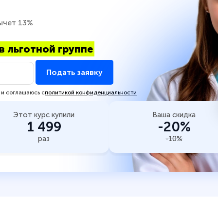
ычет 13%
в льготной группе
Подать заявку
 и соглашаюсь с
политикой конфиденциальности
Этот курс купили
Ваша скидка
1 499
-20%
раз
-10%