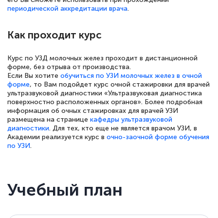
периодической аккредитации врача
.
Как проходит курс
Светлана К
Знаток города 7 уровня
Курс по УЗД молочных желез проходит в дистанционной
форме, без отрыва от производства.
Если Вы хотите
обучиться по УЗИ молочных желез в очной
10 марта 2026
форме
, то Вам подойдет курс очной стажировки для врачей
Оставила заявку на обучение онлайн, мне
ультразвуковой диагностики «Ультразвуковая диагностика
поверхностно расположенных органов». Более подробная
быстро ответили, разъяснили все детали.
информация об очных стажировках для врачей УЗИ
Обучение понравилось: огромное
размещена на странице
кафедры ультразвуковой
диагностики
. Для тех, кто еще не является врачом УЗИ, в
количество тематической литературы,
Академии реализуется курс в
очно-заочной форме обучения
пособий и учебников доступно на время
по УЗИ
.
прохождения курса, удобная система
аттестации, проблем не возникло ни на
Учебный план
каком этапе…