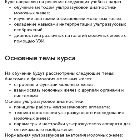
Курс направлен на решение следующих учебных задач:
обучение методам ультразвуковой диагностики
русскому языку и литературе". Много
молочных желез;
полезных материалов помогли
изучение анатомии и физиологии молочных желез;
овладение навыками интерпретации ультразвуковых
подготовиться к тестированию. Это
изображений;
книги, методические рекомендации,
диагностика различных патологий молочных желез с
помощью УЗИ.
статьи. Времени на подготовку
достаточно. Курс помогает пройти
Основные темы курса
аттестацию в школе. Спасибо!
На обучении будут рассмотрены следующие темы:
Анатомия и физиология молочных желез:
строение и функции молочных желез;
взаимосвязь молочных желез с другими органами и
Евгения Коротких
системами.
Знаток города 2 уровня
Основы ультразвуковой диагностики:
принципы работы ультразвукового аппарата;
12 марта 2026
техника выполнения ультразвукового исследования
молочных желез;
Спасибо большое Академии! Грамотное,
параметры и настройки ультразвукового аппарата для
вежливое сопровождение! Всё чётко и
оптимального изображения.
Нормальная ультразвуковая анатомия молочных желез:
понятно! Проходила повышение