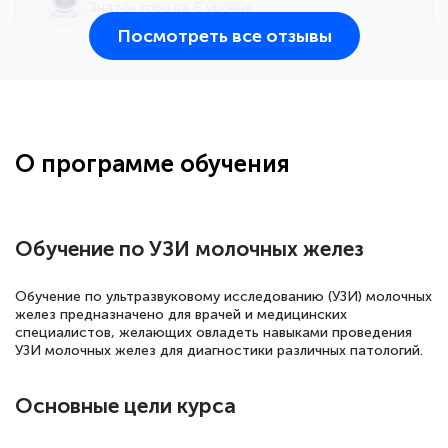
Знаток города 6 уровня
Посмотреть все отзывы
25 марта 2026
Здравствуйте, прошёл курс
переподготовки тренер-преподаватель
по всестилевому каратэ. Понравилось
О программе обучения
большое количество методических
работ для обучения и подготовки для
сдачи итоговой аттестации. Спасибо
Обучение по УЗИ молочных желез
Обучение по ультразвуковому исследованию (УЗИ) молочных
желез предназначено для врачей и медицинских
Елена Кравченко
специалистов, желающих овладеть навыками проведения
Знаток города 5 уровня
УЗИ молочных желез для диагностики различных патологий.
18 марта 2026
Основные цели курса
Выражаю благодарность за курс
повышения квалификации "Эксперт ЕГЭ по