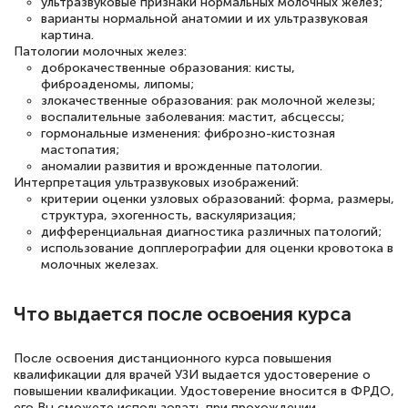
ультразвуковые признаки нормальных молочных желез;
варианты нормальной анатомии и их ультразвуковая
квалификации. Ещё раз - СПАСИБО!
картина.
Патологии молочных желез:
доброкачественные образования: кисты,
фиброаденомы, липомы;
злокачественные образования: рак молочной железы;
Елена Петрикс
воспалительные заболевания: мастит, абсцессы;
Знаток города 5 уровня
гормональные изменения: фиброзно-кистозная
мастопатия;
аномалии развития и врожденные патологии.
11 марта 2026
Интерпретация ультразвуковых изображений:
Всем добрый день! Я прошла курс
критерии оценки узловых образований: форма, размеры,
структура, эхогенность, васкуляризация;
повышени каалификации по
дифференциальная диагностика различных патологий;
специальности «Тренер-преподаватель
использование допплерографии для оценки кровотока в
молочных железах.
по тяжелой атлетике»! Хочется
подчеркуть, что при обращении
Что выдается после освоения курса
оперативно связались со мной
специалисты, ответили на все
После освоения дистанционного курса повышения
квалификации для врачей УЗИ выдается удостоверение о
интересующие вопросы и в течении
повышении квалификации. Удостоверение вносится в ФРДО,
двух…
его Вы сможете использовать при прохождении