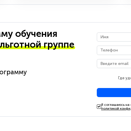
му обучения
 льготной группе
рограмму
Где уд
Я соглашаюсь на
политикой конфи