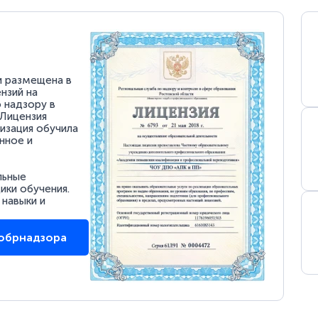
и размещена в
нзий на
 надзору в
 Лицензия
низация обучила
нное и
льные
ки обучения.
 навыки и
собрнадзора