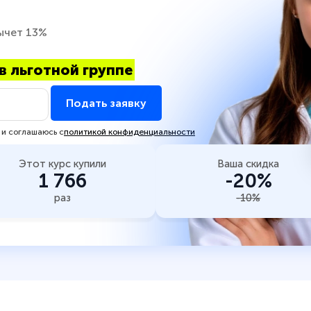
ычет 13%
в льготной группе
Подать заявку
 и соглашаюсь с
политикой конфиденциальности
Этот курс купили
Ваша скидка
1 766
-20%
раз
-10%