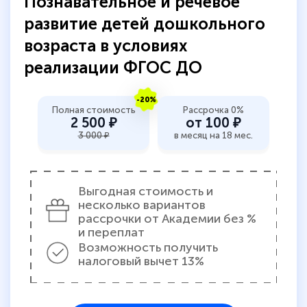
Познавательное и речевое
количество тематической литературы,
развитие детей дошкольного
пособий и учебников доступно на время
возраста в условиях
прохождения курса, удобная система
реализации ФГОС ДО
аттестации, проблем не возникло ни на
каком этапе…
-20%
Полная стоимость
Рассрочка 0%
2 500 ₽
от 100 ₽
3 000 ₽
в месяц на 18 мес.
Выгодная стоимость и
несколько вариантов
рассрочки от Академии без %
и переплат
Возможность получить
налоговый вычет 13%