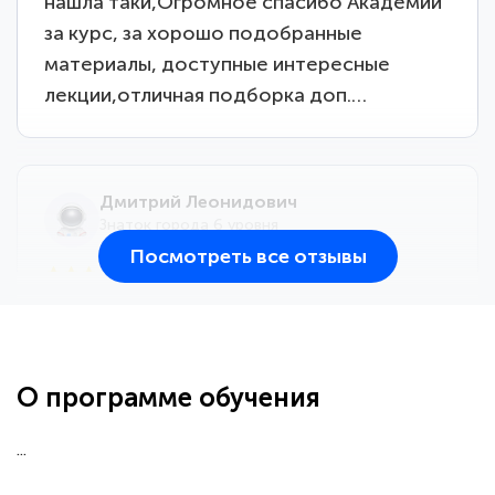
нашла таки,Огромное спасибо Академии
за курс, за хорошо подобранные
материалы, доступные интересные
лекции,отличная подборка доп.…
Дмитрий Леонидович
Знаток города 6 уровня
Посмотреть все отзывы
25 марта 2026
Здравствуйте, прошёл курс
переподготовки тренер-преподаватель
по всестилевому каратэ. Понравилось
О программе обучения
большое количество методических
работ для обучения и подготовки для
...
сдачи итоговой аттестации. Спасибо