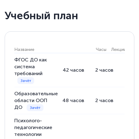
Учебный план
Елена Кравченко
Знаток города 5 уровня
18 марта 2026
Название
Часы
Лекции
Пра
Выражаю благодарность за курс
повышения квалификации "Эксперт ЕГЭ по
ФГОС ДО как
система
русскому языку и литературе". Много
42
часов
2
часов
40
ча
требований
полезных материалов помогли
подготовиться к тестированию. Это
Образовательные
книги, методические рекомендации,
области ООП
48
часов
2
часов
46
ча
статьи. Времени на подготовку
ДО
достаточно. Курс помогает пройти
аттестацию в школе. Спасибо!
Психолого-
педагогические
технологии