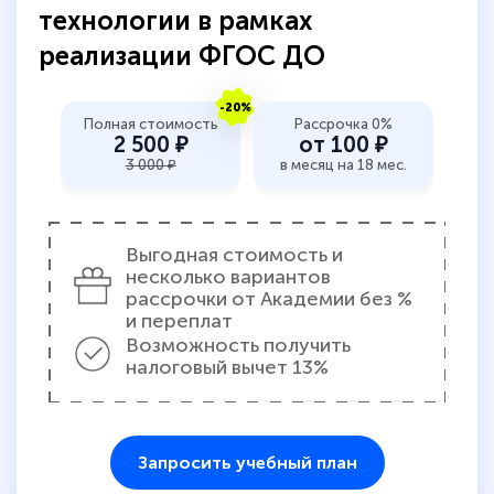
технологии в рамках
прохождения курса, удобная система
аттестации, проблем не возникло ни на
реализации ФГОС ДО
каком этапе…
-20%
Полная стоимость
Рассрочка 0%
2 500 ₽
от 100 ₽
3 000 ₽
в месяц на 18 мес.
Выгодная стоимость и
несколько вариантов
рассрочки от Академии без %
и переплат
Возможность получить
налоговый вычет 13%
Запросить учебный план