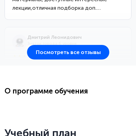
лекции,отличная подборка доп.…
Дмитрий Леонидович
Знаток города 6 уровня
Посмотреть все отзывы
25 марта 2026
Здравствуйте, прошёл курс
переподготовки тренер-преподаватель
по всестилевому каратэ. Понравилось
О программе обучения
большое количество методических
работ для обучения и подготовки для
..
сдачи итоговой аттестации. Спасибо
Учебный план