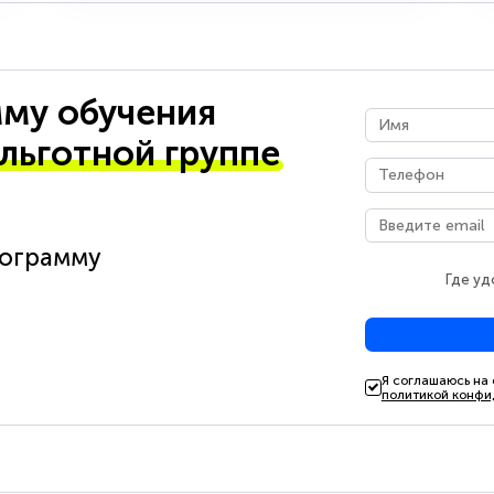
му обучения
 льготной группе
рограмму
Где уд
Я соглашаюсь на
политикой конфи