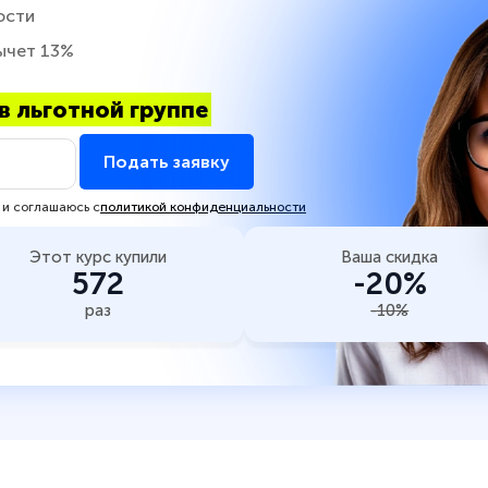
ости
ычет 13%
в льготной группе
Подать заявку
 и соглашаюсь с
политикой конфиденциальности
Этот курс купили
Ваша скидка
572
-20%
раз
-10%