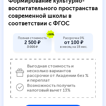
Формирование культурно-
количество тематической литературы,
воспитательного пространства
пособий и учебников доступно на время
современной школы в
прохождения курса, удобная система
соответствии с ФГОС
аттестации, проблем не возникло ни на
каком этапе…
-20%
Полная стоимость
Рассрочка 0%
2 500 ₽
от 100 ₽
3 000 ₽
в месяц на 18 мес.
Выгодная стоимость и
несколько вариантов
рассрочки от Академии без %
и переплат
Возможность получить
налоговый вычет 13%