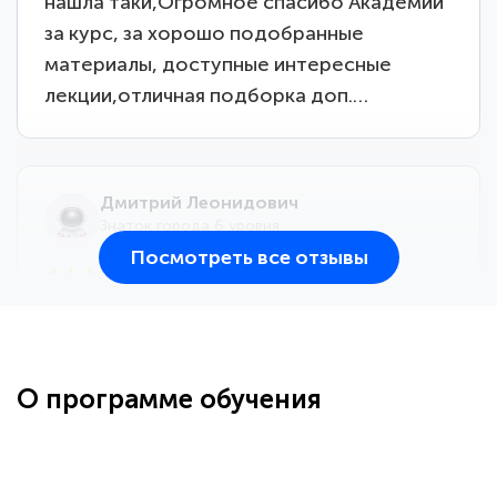
нашла таки,Огромное спасибо Академии
за курс, за хорошо подобранные
материалы, доступные интересные
лекции,отличная подборка доп.…
Дмитрий Леонидович
Знаток города 6 уровня
Посмотреть все отзывы
25 марта 2026
Здравствуйте, прошёл курс
переподготовки тренер-преподаватель
по всестилевому каратэ. Понравилось
О программе обучения
большое количество методических
работ для обучения и подготовки для
...
сдачи итоговой аттестации. Спасибо