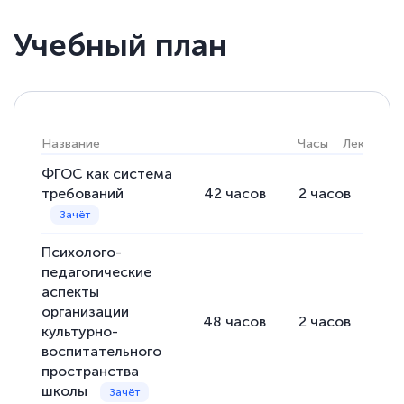
Учебный план
Елена Кравченко
Знаток города 5 уровня
18 марта 2026
Название
Часы
Лекции
Выражаю благодарность за курс
повышения квалификации "Эксперт ЕГЭ по
ФГОС как система
требований
42
часов
2
часов
40
русскому языку и литературе". Много
полезных материалов помогли
подготовиться к тестированию. Это
Психолого-
педагогические
книги, методические рекомендации,
аспекты
статьи. Времени на подготовку
организации
48
часов
2
часов
46
достаточно. Курс помогает пройти
культурно-
аттестацию в школе. Спасибо!
воспитательного
пространства
школы