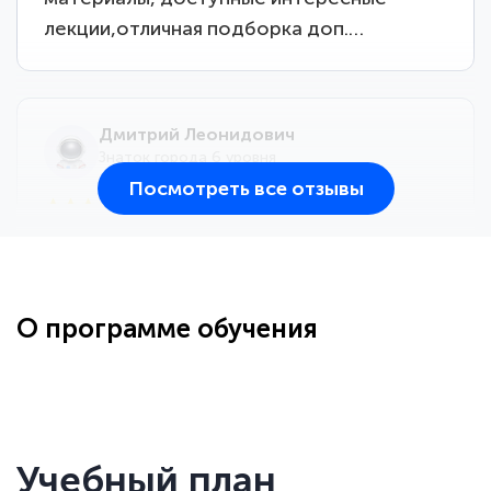
лекции,отличная подборка доп.…
Дмитрий Леонидович
Знаток города 6 уровня
Посмотреть все отзывы
25 марта 2026
Здравствуйте, прошёл курс
переподготовки тренер-преподаватель
по всестилевому каратэ. Понравилось
О программе обучения
большое количество методических
работ для обучения и подготовки для
...
сдачи итоговой аттестации. Спасибо
Учебный план