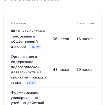
Елена Кравченко
Знаток города 5 уровня
18 марта 2026
Название
Часы
Лекции
Выражаю благодарность за курс
повышения квалификации "Эксперт ЕГЭ по
ФГОС как система
требований и
русскому языку и литературе". Много
36
часов
16
часов
20
общественный
полезных материалов помогли
договор
подготовиться к тестированию. Это
Организация и
книги, методические рекомендации,
содержание
статьи. Времени на подготовку
педагогической
48
часов
20
часов
28
достаточно. Курс помогает пройти
деятельности на
аттестацию в школе. Спасибо!
уроках английского
языка
Формирование
универсальных
Евгения Коротких
учебных действий