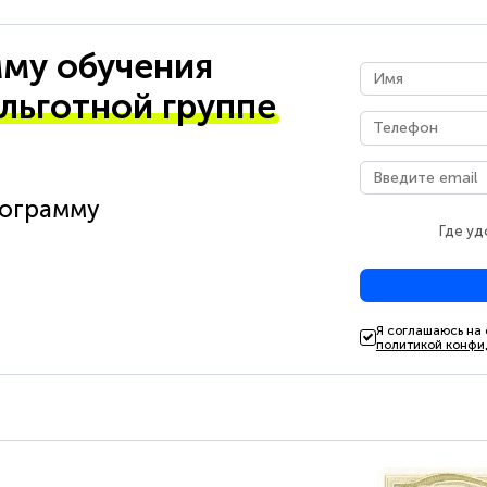
му обучения
 льготной группе
рограмму
Где уд
Я соглашаюсь на
политикой конфи