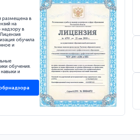
и размещена в
нзий на
 надзору в
 Лицензия
низация обучила
нное и
льные
ки обучения.
 навыки и
собрнадзора