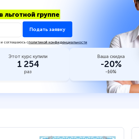
в льготной группе
Подать заявку
 и соглашаюсь с
политикой конфиденциальности
Этот курс купили
Ваша скидка
1 254
-20%
раз
-10%