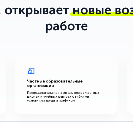
 открывает
новые во
работе
Частные образовательные
организации
Преподавательская деятельность в частных
школах и учебных центрах с гибкими
условиями труда и графиком