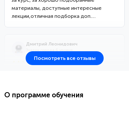
материалы, доступные интересные
лекции,отличная подборка доп.…
Дмитрий Леонидович
Знаток города 6 уровня
Посмотреть все отзывы
25 марта 2026
Здравствуйте, прошёл курс
переподготовки тренер-преподаватель
по всестилевому каратэ. Понравилось
О программе обучения
большое количество методических
работ для обучения и подготовки для
...
сдачи итоговой аттестации. Спасибо