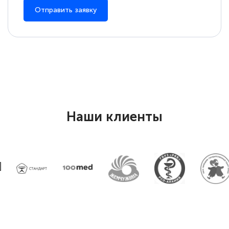
по тяжелой атлетике»! Хочется
Отправить заявку
подчеркуть, что при обращении
оперативно связались со мной
специалисты, ответили на все
интересующие вопросы и в течении
двух…
Наши клиенты
Светлана К
Знаток города 7 уровня
10 марта 2026
Оставила заявку на обучение онлайн, мне
быстро ответили, разъяснили все детали.
Обучение понравилось: огромное
количество тематической литературы,