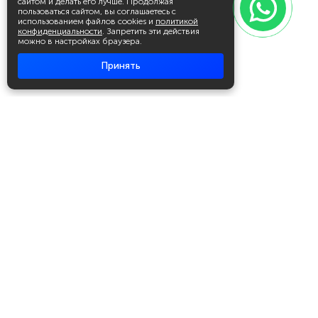
сайтом и делать его лучше. Продолжая
пользоваться сайтом, вы соглашаетесь с
использованием файлов cookies и
политикой
конфиденциальности
. Запретить эти действия
можно в настройках браузера.
Принять
Академия повышения квалификации
и профессиональной
переподготовки
Написать в WhatsApp
+7 951 499 19 99