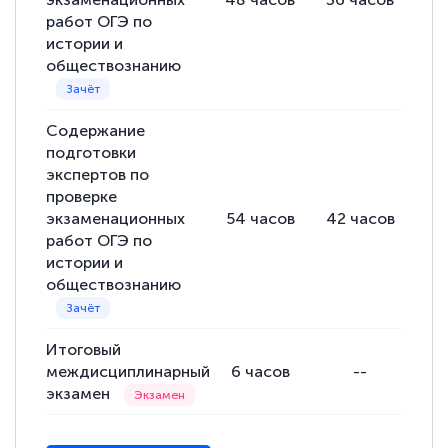
Евгения Коротких
работ ОГЭ по
Знаток города 2 уровня
истории и
обществознанию
12 марта 2026
Спасибо большое Академии! Грамотное,
Содержание
вежливое сопровождение! Всё чётко и
подготовки
понятно! Проходила повышение
экспертов по
квалификации. Ещё раз - СПАСИБО!
проверке
экзаменационных
54
часов
42
часов
12
работ ОГЭ по
истории и
обществознанию
Елена Петрикс
Знаток города 5 уровня
Итоговый
11 марта 2026
междисциплинарный
6
часов
--
6
Всем добрый день! Я прошла курс
экзамен
повышени каалификации по
специальности «Тренер-преподаватель