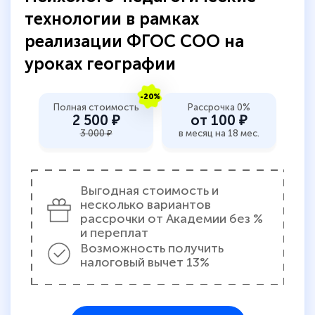
пособий и учебников доступно на время
технологии в рамках
прохождения курса, удобная система
реализации ФГОС СОО на
аттестации, проблем не возникло ни на
уроках географии
каком этапе…
-20%
Полная стоимость
Рассрочка 0%
2 500 ₽
от 100 ₽
3 000 ₽
в месяц на 18 мес.
Выгодная стоимость и
несколько вариантов
рассрочки от Академии без %
и переплат
Возможность получить
налоговый вычет 13%