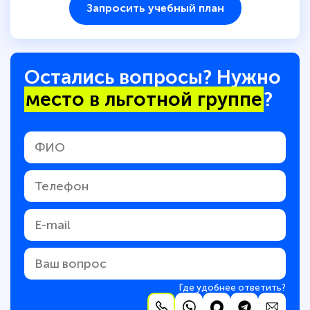
Запросить учебный план
Остались вопросы? Нужно
место в льготной группе
?
Где удобнее ответить?