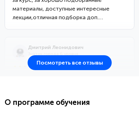
материалы, доступные интересные
лекции,отличная подборка доп.…
Дмитрий Леонидович
Знаток города 6 уровня
Посмотреть все отзывы
25 марта 2026
Здравствуйте, прошёл курс
переподготовки тренер-преподаватель
по всестилевому каратэ. Понравилось
О программе обучения
большое количество методических
работ для обучения и подготовки для
...
сдачи итоговой аттестации. Спасибо