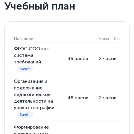
Учебный план
Елена Кравченко
Знаток города 5 уровня
18 марта 2026
Название
Часы
Лекции
Выражаю благодарность за курс
повышения квалификации "Эксперт ЕГЭ по
ФГОС СОО как
система
русскому языку и литературе". Много
36
часов
2
часов
34
требований
полезных материалов помогли
подготовиться к тестированию. Это
Организация и
книги, методические рекомендации,
содержание
статьи. Времени на подготовку
педагогическое
48
часов
2
часов
46
достаточно. Курс помогает пройти
деятельности на
аттестацию в школе. Спасибо!
уроках географии
Формирование
универсальных