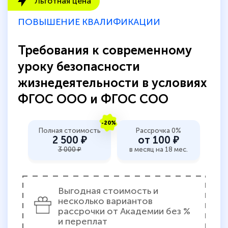
Льготная цена
Обучение понравилось: огромное
ПОВЫШЕНИЕ КВАЛИФИКАЦИИ
количество тематической литературы,
пособий и учебников доступно на время
Требования к современному
прохождения курса, удобная система
уроку безопасности
аттестации, проблем не возникло ни на
жизнедеятельности в условиях
каком этапе…
ФГОС ООО и ФГОС СОО
-20%
Полная стоимость
Рассрочка 0%
2 500 ₽
от 100 ₽
3 000 ₽
в месяц на 18 мес.
Выгодная стоимость и
несколько вариантов
рассрочки от Академии без %
и переплат