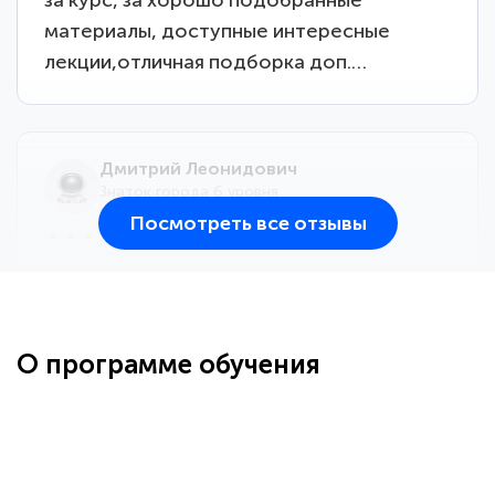
материалы, доступные интересные
лекции,отличная подборка доп.…
Дмитрий Леонидович
Знаток города 6 уровня
Посмотреть все отзывы
25 марта 2026
Здравствуйте, прошёл курс
переподготовки тренер-преподаватель
по всестилевому каратэ. Понравилось
О программе обучения
большое количество методических
работ для обучения и подготовки для
...
сдачи итоговой аттестации. Спасибо