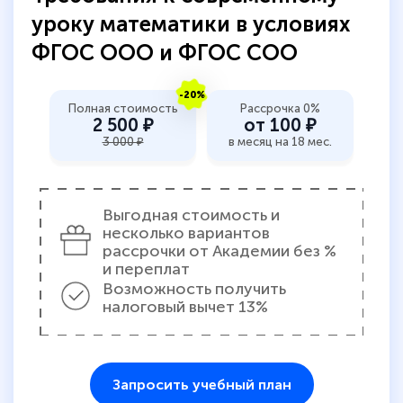
пособий и учебников доступно на время
уроку математики в условиях
прохождения курса, удобная система
ФГОС ООО и ФГОС СОО
аттестации, проблем не возникло ни на
каком этапе…
-20%
Полная стоимость
Рассрочка 0%
2 500 ₽
от 100 ₽
3 000 ₽
в месяц на 18 мес.
Выгодная стоимость и
несколько вариантов
рассрочки от Академии без %
и переплат
Возможность получить
налоговый вычет 13%
Запросить учебный план