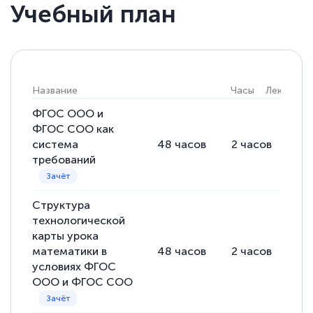
Учебный план
Елена Кравченко
Знаток города 5 уровня
18 марта 2026
Название
Часы
Лекции
Выражаю благодарность за курс
повышения квалификации "Эксперт ЕГЭ по
ФГОС ООО и
ФГОС СОО как
русскому языку и литературе". Много
система
48
часов
2
часов
46
полезных материалов помогли
требований
подготовиться к тестированию. Это
книги, методические рекомендации,
Структура
статьи. Времени на подготовку
технологической
достаточно. Курс помогает пройти
карты урока
аттестацию в школе. Спасибо!
математики в
48
часов
2
часов
46
условиях ФГОС
ООО и ФГОС СОО