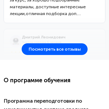
материалы, доступные интересные
лекции,отличная подборка доп.…
Дмитрий Леонидович
Знаток города 6 уровня
Посмотреть все отзывы
25 марта 2026
Здравствуйте, прошёл курс
переподготовки тренер-преподаватель
по всестилевому каратэ. Понравилось
О программе обучения
большое количество методических
работ для обучения и подготовки для
сдачи итоговой аттестации. Спасибо
Программа переподготовки по