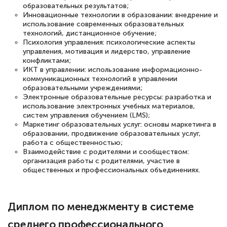
образовательных результатов;
по тяжелой атлетике»! Хочется
Инновационные технологии в образовании: внедрение и
подчеркуть, что при обращении
использование современных образовательных
технологий, дистанционное обучение;
оперативно связались со мной
Психология управления: психологические аспекты
управления, мотивация и лидерство, управление
специалисты, ответили на все
конфликтами;
интересующие вопросы и в течении
ИКТ в управлении: использование информационно-
коммуникационных технологий в управлении
двух…
образовательными учреждениями;
Электронные образовательные ресурсы: разработка и
использование электронных учебных материалов,
систем управления обучением (LMS);
Маркетинг образовательных услуг: основы маркетинга в
Светлана К
образовании, продвижение образовательных услуг,
Знаток города 7 уровня
работа с общественностью;
Взаимодействие с родителями и сообществом:
организация работы с родителями, участие в
10 марта 2026
общественных и профессиональных объединениях.
Оставила заявку на обучение онлайн, мне
быстро ответили, разъяснили все детали.
Диплом по менеджменту в системе
Обучение понравилось: огромное
количество тематической литературы,
среднего профессионального