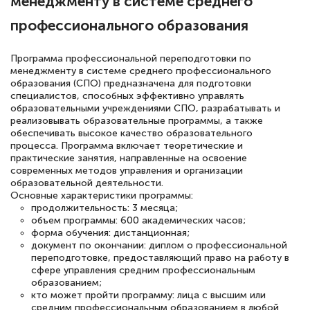
менеджменту в системе среднего
профессионального образования
Елена Кравченко
Знаток города 5 уровня
Программа профессиональной переподготовки по
менеджменту в системе среднего профессионального
18 марта 2026
образования (СПО) предназначена для подготовки
Выражаю благодарность за курс
специалистов, способных эффективно управлять
образовательными учреждениями СПО, разрабатывать и
повышения квалификации "Эксперт ЕГЭ по
реализовывать образовательные программы, а также
русскому языку и литературе". Много
обеспечивать высокое качество образовательного
процесса. Программа включает теоретические и
полезных материалов помогли
практические занятия, направленные на освоение
подготовиться к тестированию. Это
современных методов управления и организации
образовательной деятельности.
книги, методические рекомендации,
Основные характеристики программы:
продолжительность: 3 месяца;
статьи. Времени на подготовку
объем программы: 600 академических часов;
достаточно. Курс помогает пройти
форма обучения: дистанционная;
документ по окончании: диплом о профессиональной
аттестацию в школе. Спасибо!
переподготовке, предоставляющий право на работу в
сфере управления средним профессиональным
образованием;
кто может пройти программу: лица с высшим или
средним профессиональным образованием в любой