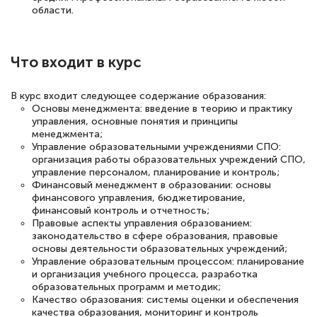
Евгения Коротких
области.
Знаток города 2 уровня
12 марта 2026
Что входит в курс
Спасибо большое Академии! Грамотное,
вежливое сопровождение! Всё чётко и
В курс входит следующее содержание образования:
Основы менеджмента: введение в теорию и практику
понятно! Проходила повышение
управления, основные понятия и принципы
квалификации. Ещё раз - СПАСИБО!
менеджмента;
Управление образовательными учреждениями СПО:
организация работы образовательных учреждений СПО,
управление персоналом, планирование и контроль;
Финансовый менеджмент в образовании: основы
финансового управления, бюджетирование,
Елена Петрикс
финансовый контроль и отчетность;
Знаток города 5 уровня
Правовые аспекты управления образованием:
законодательство в сфере образования, правовые
основы деятельности образовательных учреждений;
11 марта 2026
Управление образовательным процессом: планирование
Всем добрый день! Я прошла курс
и организация учебного процесса, разработка
образовательных программ и методик;
повышени каалификации по
Качество образования: системы оценки и обеспечения
специальности «Тренер-преподаватель
качества образования, мониторинг и контроль