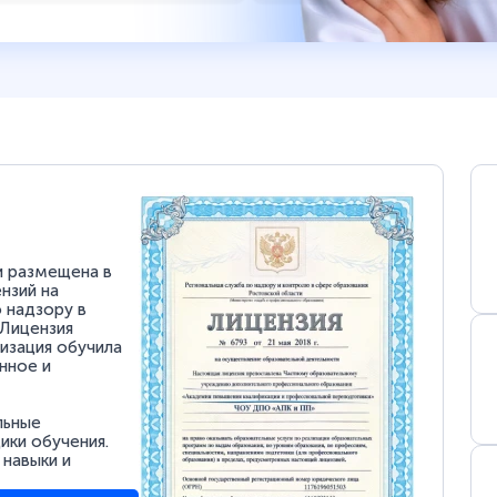
и размещена в
нзий на
 надзору в
 Лицензия
низация обучила
нное и
льные
ки обучения.
 навыки и