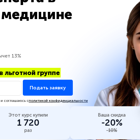
 медицине
ычет 13%
в льготной группе
Подать заявку
 и соглашаюсь с
политикой конфиденциальности
Этот курс купили
Ваша скидка
1 720
-20%
раз
-10%