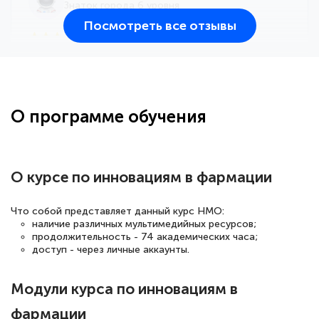
Знаток города 6 уровня
Посмотреть все отзывы
25 марта 2026
Здравствуйте, прошёл курс
переподготовки тренер-преподаватель
по всестилевому каратэ. Понравилось
О программе обучения
большое количество методических
работ для обучения и подготовки для
сдачи итоговой аттестации. Спасибо
О курсе по инновациям в фармации
Что собой представляет данный курс НМО:
наличие различных мультимедийных ресурсов;
Елена Кравченко
продолжительность - 74 академических часа;
Знаток города 5 уровня
доступ - через личные аккаунты.
18 марта 2026
Модули курса по инновациям в
Выражаю благодарность за курс
фармации
повышения квалификации "Эксперт ЕГЭ по