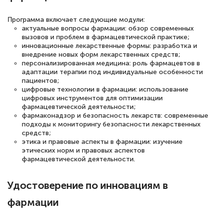
русскому языку и литературе". Много
Программа включает следующие модули:
полезных материалов помогли
актуальные вопросы фармации: обзор современных
вызовов и проблем в фармацевтической практике;
подготовиться к тестированию. Это
инновационные лекарственные формы: разработка и
книги, методические рекомендации,
внедрение новых форм лекарственных средств;
персонализированная медицина: роль фармацевтов в
статьи. Времени на подготовку
адаптации терапии под индивидуальные особенности
достаточно. Курс помогает пройти
пациентов;
цифровые технологии в фармации: использование
аттестацию в школе. Спасибо!
цифровых инструментов для оптимизации
фармацевтической деятельности;
фармаконадзор и безопасность лекарств: современные
подходы к мониторингу безопасности лекарственных
средств;
Евгения Коротких
этика и правовые аспекты в фармации: изучение
этических норм и правовых аспектов
Знаток города 2 уровня
фармацевтической деятельности.
12 марта 2026
Удостоверение по инновациям в
Спасибо большое Академии! Грамотное,
фармации
вежливое сопровождение! Всё чётко и
понятно! Проходила повышение