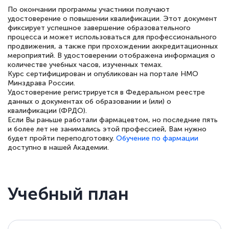
По окончании программы участники получают
квалификации. Ещё раз - СПАСИБО!
удостоверение о повышении квалификации. Этот документ
фиксирует успешное завершение образовательного
процесса и может использоваться для профессионального
продвижения, а также при прохождении аккредитационных
мероприятий. В удостоверении отображена информация о
Елена Петрикс
количестве учебных часов, изученных темах.
Знаток города 5 уровня
Курс сертифицирован и опубликован на портале НМО
Минздрава России.
Удостоверение регистрируется в Федеральном реестре
11 марта 2026
данных о документах об образовании и (или) о
Всем добрый день! Я прошла курс
квалификации (ФРДО).
Если Вы раньше работали фармацевтом, но последние пять
повышени каалификации по
и более лет не занимались этой профессией, Вам нужно
будет пройти переподготовку.
Обучение по фармации
специальности «Тренер-преподаватель
доступно в нашей Академии.
по тяжелой атлетике»! Хочется
подчеркуть, что при обращении
оперативно связались со мной
Учебный план
специалисты, ответили на все
интересующие вопросы и в течении
двух…