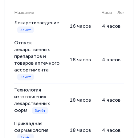
Название
Часы
Лекции
Лекарствоведение
16
часов
4
часов
12
Светлана К
Знаток города 7 уровня
Отпуск
10 марта 2026
лекарственных
препаратов и
Оставила заявку на обучение онлайн, мне
18
часов
4
часов
14
товаров аптечного
быстро ответили, разъяснили все детали.
ассортимента
Обучение понравилось: огромное
количество тематической литературы,
Технология
пособий и учебников доступно на время
изготовления
18
часов
4
часов
14
прохождения курса, удобная система
лекарственных
аттестации, проблем не возникло ни на
форм
каком этапе…
Прикладная
фармакология
18
часов
4
часов
14