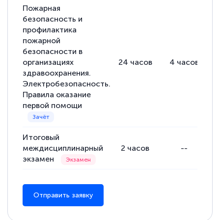
Пожарная
понятно! Проходила повышение
безопасность и
квалификации. Ещё раз - СПАСИБО!
профилактика
пожарной
безопасности в
организациях
24
часов
4
часов
здравоохранения.
Елена Петрикс
Электробезопасность.
Знаток города 5 уровня
Правила оказание
первой помощи
11 марта 2026
Всем добрый день! Я прошла курс
повышени каалификации по
Итоговый
междисциплинарный
2
часов
--
специальности «Тренер-преподаватель
экзамен
по тяжелой атлетике»! Хочется
подчеркуть, что при обращении
оперативно связались со мной
Отправить заявку
специалисты, ответили на все
интересующие вопросы и в течении