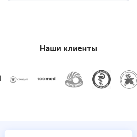
двух…
Светлана К
Знаток города 7 уровня
Наши клиенты
10 марта 2026
Оставила заявку на обучение онлайн, мне
быстро ответили, разъяснили все детали.
Обучение понравилось: огромное
количество тематической литературы,
пособий и учебников доступно на время
прохождения курса, удобная система
аттестации, проблем не возникло ни на
каком этапе…