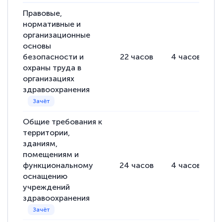
Выражаю благодарность за курс
повышения квалификации "Эксперт ЕГЭ по
Правовые,
нормативные и
русскому языку и литературе". Много
организационные
полезных материалов помогли
основы
подготовиться к тестированию. Это
безопасности и
22
часов
4
часов
охраны труда в
книги, методические рекомендации,
организациях
статьи. Времени на подготовку
здравоохранения
достаточно. Курс помогает пройти
аттестацию в школе. Спасибо!
Общие требования к
территории,
зданиям,
помещениям и
Евгения Коротких
функциональному
24
часов
4
часов
Знаток города 2 уровня
оснащению
учреждений
12 марта 2026
здравоохранения
Спасибо большое Академии! Грамотное,
вежливое сопровождение! Всё чётко и