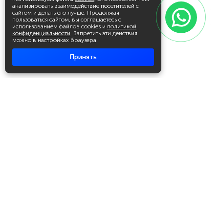
анализировать взаимодействие посетителей с
сайтом и делать его лучше. Продолжая
пользоваться сайтом, вы соглашаетесь с
использованием файлов cookies и
политикой
конфиденциальности
. Запретить эти действия
можно в настройках браузера.
Принять
Академия повышения квалификации
и профессиональной
переподготовки
Написать в WhatsApp
+7 951 499 19 99