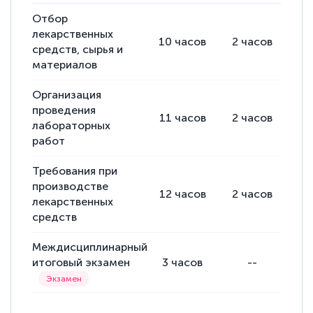
Выражаю благодарность за курс
повышения квалификации "Эксперт ЕГЭ по
Отбор
лекарственных
русскому языку и литературе". Много
10
часов
2
часов
8
средств, сырья и
полезных материалов помогли
материалов
подготовиться к тестированию. Это
Организация
книги, методические рекомендации,
проведения
статьи. Времени на подготовку
11
часов
2
часов
9
лабораторных
достаточно. Курс помогает пройти
работ
аттестацию в школе. Спасибо!
Требования при
производстве
12
часов
2
часов
10
лекарственных
средств
Евгения Коротких
Знаток города 2 уровня
Междисциплинарный
итоговый экзамен
3
часов
--
12 марта 2026
Спасибо большое Академии! Грамотное,
вежливое сопровождение! Всё чётко и