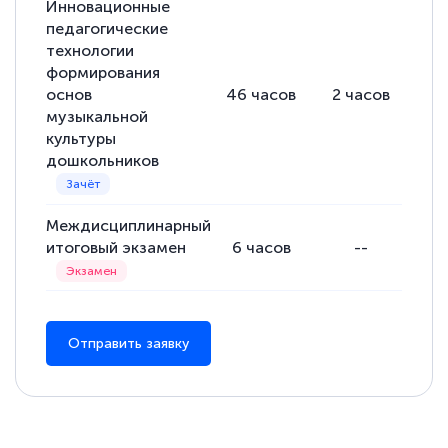
Инновационные
педагогические
Евгения Коротких
технологии
Знаток города 2 уровня
формирования
основ
46
часов
2
часов
44
12 марта 2026
музыкальной
Спасибо большое Академии! Грамотное,
культуры
дошкольников
вежливое сопровождение! Всё чётко и
понятно! Проходила повышение
квалификации. Ещё раз - СПАСИБО!
Междисциплинарный
итоговый экзамен
6
часов
--
Елена Петрикс
Знаток города 5 уровня
Отправить заявку
11 марта 2026
Всем добрый день! Я прошла курс
повышени каалификации по