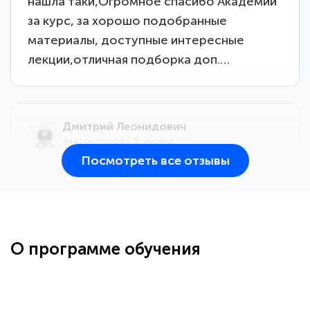
нашла таки,Огромное спасибо Академии
за курс, за хорошо подобранные
материалы, доступные интересные
лекции,отличная подборка доп.…
Дмитрий Леонидович
Знаток города 6 уровня
Посмотреть все отзывы
25 марта 2026
Здравствуйте, прошёл курс
переподготовки тренер-преподаватель
по всестилевому каратэ. Понравилось
О программе обучения
большое количество методических
работ для обучения и подготовки для
...
сдачи итоговой аттестации. Спасибо