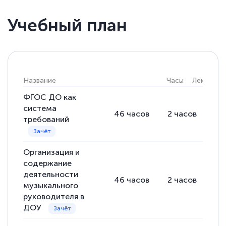
Учебный план
Елена Кравченко
Знаток города 5 уровня
18 марта 2026
Название
Часы
Лекции
Выражаю благодарность за курс
повышения квалификации "Эксперт ЕГЭ по
ФГОС ДО как
система
русскому языку и литературе". Много
46
часов
2
часов
44
требований
полезных материалов помогли
подготовиться к тестированию. Это
Организация и
книги, методические рекомендации,
содержание
статьи. Времени на подготовку
деятельности
46
часов
2
часов
44
достаточно. Курс помогает пройти
музыкального
аттестацию в школе. Спасибо!
руководителя в
ДОУ