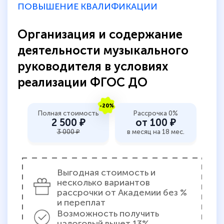
ПОВЫШЕНИЕ КВАЛИФИКАЦИИ
количество тематической литературы,
пособий и учебников доступно на время
Организация и содержание
прохождения курса, удобная система
деятельности музыкального
аттестации, проблем не возникло ни на
руководителя в условиях
каком этапе…
реализации ФГОС ДО
-20%
Полная стоимость
Рассрочка 0%
2 500 ₽
от 100 ₽
3 000 ₽
в месяц на 18 мес.
Выгодная стоимость и
несколько вариантов
рассрочки от Академии без %
и переплат
Возможность получить
налоговый вычет 13%