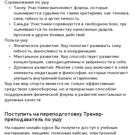
Соревнования по ушу
Таолу: Участники выполняют формы, которые
оцениваются судьями по таким критериям, как техника,
сила, гибкость и артистичность.
Елена Петрикс
Саньда: Участники соревнуются в свободном бою, где
Знаток города 5 уровня
оцениваются по количеству нанесенных ударов,
бросков и других боевых действий.
Польза ушу
11 марта 2026
Физическое развитие: Ушу помогает развивать силу,
Всем добрый день! Я прошла курс
гибкость, выносливость и координацию.
Ментальное развитие: Ушу способствует развитию
повышени каалификации по
концентрации, самодисциплины и уверенности в себе.
специальности «Тренер-преподаватель
Духовное развитие: Многие стили ушу включают в себя
элементы медитации и философии, которые помогают
по тяжелой атлетике»! Хочется
улучшить внутренний баланс и гармонию.
Ушу как вид спорта является не только эффективным
подчеркуть, что при обращении
средством самообороны, но и прекрасным способом
оперативно связались со мной
поддержания физической формы и развития ментальных и
духовных качеств.
специалисты, ответили на все
интересующие вопросы и в течении
Поступить на переподготовку Тренер-
двух…
преподаватель по ушу
На нашем онлайн курсе Вы получите доступ к учебным
материалам, лекциям, полезным кейсам, электронной