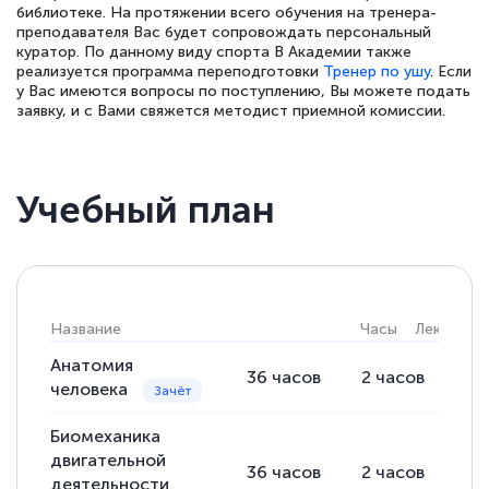
библиотеке. На протяжении всего обучения на тренера-
преподавателя Вас будет сопровождать персональный
Светлана К
куратор. По данному виду спорта В Академии также
Знаток города 7 уровня
реализуется программа переподготовки
Тренер по ушу
. Если
у Вас имеются вопросы по поступлению, Вы можете подать
заявку, и с Вами свяжется методист приемной комиссии.
10 марта 2026
Оставила заявку на обучение онлайн, мне
быстро ответили, разъяснили все детали.
Учебный план
Обучение понравилось: огромное
количество тематической литературы,
пособий и учебников доступно на время
прохождения курса, удобная система
Название
Часы
Лекции
аттестации, проблем не возникло ни на
каком этапе…
Анатомия
36
часов
2
часов
34
человека
Биомеханика
двигательной
36
часов
2
часов
34
деятельности