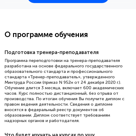
25 марта 2026
Здравствуйте, прошёл курс
переподготовки тренер-преподаватель
по всестилевому каратэ. Понравилось
О программе обучения
большое количество методических
работ для обучения и подготовки для
Подготовка тренера-преподавателя
сдачи итоговой аттестации. Спасибо
Программа переподготовки на тренера-преподавателя
разработана на основе федерального государственного
образовательного стандарта и профессионального
стандарта «Тренер-преподаватель», утвержденного
Елена Кравченко
Минтруда России (приказ N 952н от 24 декабря 2020 г.).
Обучение длится 3 месяца, включает 600 академических
Знаток города 5 уровня
часов. Курс полностью дистанционный, без отрыва от
производства. По итогам обучения Вы получите диплом с
18 марта 2026
правом ведения деятельности. Сведения о дипломе
вносятся в федеральный реестр документов об
Выражаю благодарность за курс
образовании. Диплом соответствует требованиям
повышения квалификации "Эксперт ЕГЭ по
надзорных органов и работодателя.
русскому языку и литературе". Много
Что будет изучать на курсах по ушу