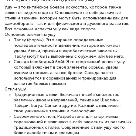
полезных материалов помогли
Ушу — это китайское боевое искусство, которое также
подготовиться к тестированию. Это
является видом спорта. Оно включает в себя различные
книги, методические рекомендации,
стили и техники, которые могут быть использованы как для
самообороны, так и для физического и духовного развития.
статьи. Времени на подготовку
Вот основные аспекты ушу как вида спорта:
Основные элементы ушу
достаточно. Курс помогает пройти
Таолу (формы): Это заранее определенные
аттестацию в школе. Спасибо!
последовательности движений, которые включают
удары, блоки, прыжки и акробатические элементы.
Таолу могут быть выполнены с оружием или без него.
Саньда (свободный бой): Это спортивный аспект ушу,
который включает в себя элементы борьбы, удары
руками и ногами, а также броски. Саньда часто
Евгения Коротких
используется в соревнованиях и тренировках для
Знаток города 2 уровня
развития боевых навыков.
Стили ушу
12 марта 2026
Традиционные стили: Включают в себя множество
различных школ и направлений, таких как Шаолинь,
Спасибо большое Академии! Грамотное,
Тайцзи, Багуа, Синъи и другие. Каждый стиль имеет
вежливое сопровождение! Всё чётко и
свои уникальные техники и философию.
Современные стили: Разработаны для спортивных
понятно! Проходила повышение
соревнований и включают в себя элементы из различных
традиционных стилей. Современные стили ушу часто
квалификации. Ещё раз - СПАСИБО!
более акробатичны и зрелищны.