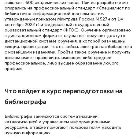
включает 600 академических часов. При ее разработке мы
Елена Кравченко
опирались на профессиональный стандарт «Специалист по
Знаток города 5 уровня
библиотечно-информационной деятельности»,
утвержденный приказом Минтруда России N 527н от 14
18 марта 2026
сентября 2022 г.) и федеральный государственный
образовательный стандарт (ФГОС). Обучение организовано
Выражаю благодарность за курс
в дистанционном формате: слушатель получает доступ к
дистанционной системе обучения, в которой размещены
повышения квалификации "Эксперт ЕГЭ по
лекции, презентации, тесты, кейсы, электронная библиотека
русскому языку и литературе". Много
с новейшими изданиями. Пройти такое обучение и получить
диплом имеет право лицо, имеющее либо среднее
полезных материалов помогли
профессиональное, либо высшее образование любого
подготовиться к тестированию. Это
профиля.
книги, методические рекомендации,
статьи. Времени на подготовку
Что войдет в курс переподготовки на
достаточно. Курс помогает пройти
библиографа
аттестацию в школе. Спасибо!
Библиографы занимаются систематизацией,
каталогизацией и управлением информационными
ресурсами, а также помогают пользователям находить
Евгения Коротких
нужную информацию.