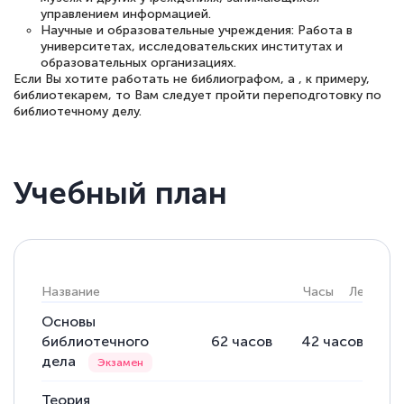
управлением информацией.
прохождения курса, удобная система
Научные и образовательные учреждения: Работа в
аттестации, проблем не возникло ни на
университетах, исследовательских институтах и
образовательных организациях.
каком этапе…
Если Вы хотите работать не библиографом, а , к примеру,
библиотекарем, то Вам следует пройти
переподготовку по
библиотечному делу.
Учебный план
Название
Часы
Лекции
Основы
библиотечного
62
часов
42
часов
2
дела
Теория