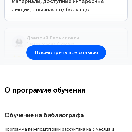
материалы, доступные интересные
лекции,отличная подборка доп.…
Дмитрий Леонидович
Знаток города 6 уровня
Посмотреть все отзывы
25 марта 2026
Здравствуйте, прошёл курс
переподготовки тренер-преподаватель
по всестилевому каратэ. Понравилось
О программе обучения
большое количество методических
работ для обучения и подготовки для
сдачи итоговой аттестации. Спасибо
Обучение на библиографа
Программа переподготовки рассчитана на 3 месяца и