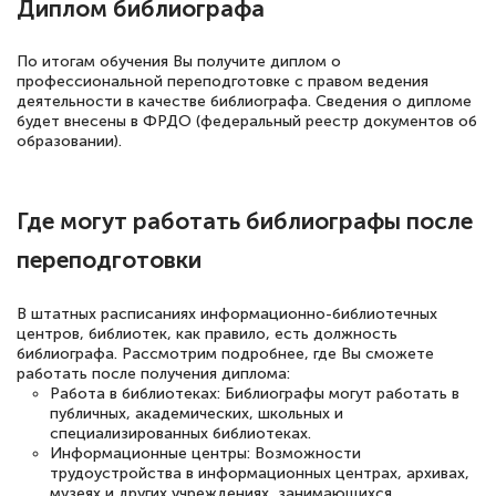
Диплом библиографа
подчеркуть, что при обращении
оперативно связались со мной
По итогам обучения Вы получите диплом о
профессиональной переподготовке с правом ведения
специалисты, ответили на все
деятельности в качестве библиографа. Сведения о дипломе
интересующие вопросы и в течении
будет внесены в ФРДО (федеральный реестр документов об
образовании).
двух…
Где могут работать библиографы после
переподготовки
Светлана К
Знаток города 7 уровня
В штатных расписаниях информационно-библиотечных
10 марта 2026
центров, библиотек, как правило, есть должность
библиографа. Рассмотрим подробнее, где Вы сможете
Оставила заявку на обучение онлайн, мне
работать после получения диплома:
Работа в библиотеках: Библиографы могут работать в
быстро ответили, разъяснили все детали.
публичных, академических, школьных и
Обучение понравилось: огромное
специализированных библиотеках.
Информационные центры: Возможности
количество тематической литературы,
трудоустройства в информационных центрах, архивах,
пособий и учебников доступно на время
музеях и других учреждениях, занимающихся