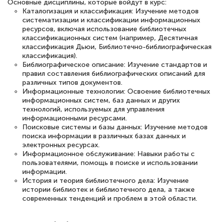
Основные дисциплины, которые войдут в курс:
Знаток города 2 уровня
Каталогизация и классификация: Изучение методов
систематизации и классификации информационных
12 марта 2026
ресурсов, включая использование библиотечных
классификационных систем (например, Десятичная
Спасибо большое Академии! Грамотное,
классификация Дьюи, Библиотечно-библиографическая
вежливое сопровождение! Всё чётко и
классификация).
Библиографическое описание: Изучение стандартов и
понятно! Проходила повышение
правил составления библиографических описаний для
квалификации. Ещё раз - СПАСИБО!
различных типов документов.
Информационные технологии: Освоение библиотечных
информационных систем, баз данных и других
технологий, используемых для управления
информационными ресурсами.
Поисковые системы и базы данных: Изучение методов
Елена Петрикс
поиска информации в различных базах данных и
Знаток города 5 уровня
электронных ресурсах.
Информационное обслуживание: Навыки работы с
11 марта 2026
пользователями, помощь в поиске и использовании
информации.
Всем добрый день! Я прошла курс
История и теория библиотечного дела: Изучение
истории библиотек и библиотечного дела, а также
повышени каалификации по
современных тенденций и проблем в этой области.
специальности «Тренер-преподаватель
по тяжелой атлетике»! Хочется