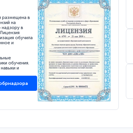
и размещена в
нзий на
 надзору в
 Лицензия
низация обучила
нное и
льные
ки обучения.
 навыки и
собрнадзора