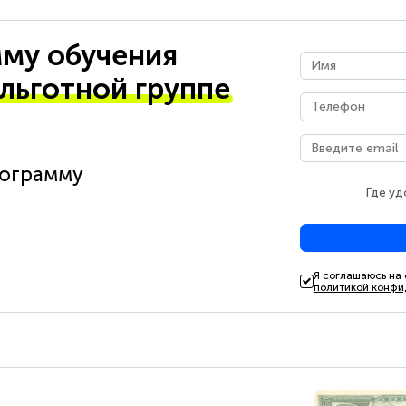
му обучения
 льготной группе
рограмму
Где уд
Я соглашаюсь на
политикой конфи