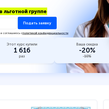
в льготной группе
Подать заявку
 и соглашаюсь с
политикой конфиденциальности
Этот курс купили
Ваша скидка
1 616
-20%
раз
-10%