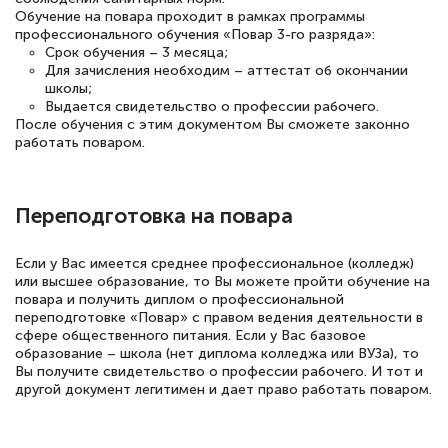
Обучение на повара проходит в рамках программы
Выражаю благодарность за курс
профессионального обучения «Повар 3-го разряда»:
Срок обучения – 3 месяца;
повышения квалификации "Эксперт ЕГЭ по
Для зачисления необходим – аттестат об окончании
русскому языку и литературе". Много
школы;
Выдается свидетельство о профессии рабочего.
полезных материалов помогли
После обучения с этим документом Вы сможете законно
подготовиться к тестированию. Это
работать поваром.
книги, методические рекомендации,
статьи. Времени на подготовку
Переподготовка на повара
достаточно. Курс помогает пройти
аттестацию в школе. Спасибо!
Если у Вас имеется среднее профессиональное (колледж)
или высшее образование, то Вы можете пройти обучение на
повара и получить диплом о профессиональной
переподготовке «Повар» с правом ведения деятельности в
сфере общественного питания. Если у Вас базовое
Евгения Коротких
образование – школа (нет диплома колледжа или ВУЗа), то
Вы получите свидетельство о профессии рабочего. И тот и
Знаток города 2 уровня
другой документ легитимен и дает право работать поваром.
12 марта 2026