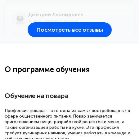
Дмитрий Леонидович
Знаток города 6 уровня
Посмотреть все отзывы
25 марта 2026
Здравствуйте, прошёл курс
переподготовки тренер-преподаватель
по всестилевому каратэ. Понравилось
О программе обучения
большое количество методических
работ для обучения и подготовки для
сдачи итоговой аттестации. Спасибо
Обучение на повара
Профессия повара — это одна из самых востребованных в
сфере общественного питания. Повар занимается
Елена Кравченко
приготовлением пищи, разработкой рецептов и меню, а
Знаток города 5 уровня
также организацией работы на кухне. Эта профессия
требует кулинарных навыков, умения работать в команде и
18 марта 2026
соблюдения санитарных норм.