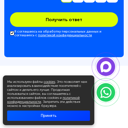
Получить ответ
Я соглашаюсь на обработку персональных данных и
соглашаюсь с
политикой конфиденциальности
Мы используем файлы
cookies
. Это позволяет нам
анализировать взаимодействие посетителей с
сайтом и делать его лучше. Продолжая
пользоваться сайтом, вы соглашаетесь с
использованием файлов cookies и
политикой
конфиденциальности
. Запретить эти действия
можно в настройках браузера.
Принять