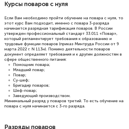
Спасибо большое Академии! Грамотное,
Курсы поваров с нуля
вежливое сопровождение! Всё чётко и
понятно! Проходила повышение
Если Вам необходимо пройти обучение на повара с нуля, то
этот курс Вам подходит, именно с повара 3-разряда
квалификации. Ещё раз - СПАСИБО!
начинается разрядная тарификация поваров. В России
утвержден профессиональный стандарт 33.011 «Повар»,
который регламентирует требования к образованию и
трудовые функции поваров (приказ Минтруда России от 9
марта 2022 г. N 113н). Помимо деятельности поваров
Елена Петрикс
документ определяет требования и к другим должностям в
Знаток города 5 уровня
сфере общественного питания:
Помощник повара;
Младший повар;
11 марта 2026
Повар;
Всем добрый день! Я прошла курс
Су-шеф;
Бригадир поваров;
повышени каалификации по
Шеф-повар;
специальности «Тренер-преподаватель
Заведующий производством.
Минимальный разряд у поваров третий. То есть обучение на
по тяжелой атлетике»! Хочется
повара с нуля начинается с 3-го разряда.
подчеркуть, что при обращении
оперативно связались со мной
Разряды поваров
специалисты, ответили на все