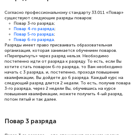
интересующие вопросы и в течении
Согласно профессиональному стандарту 33.011 «Повар»
двух…
существуют следующие разряды поваров:
Повар 3-го разряда;
Повар 4-го разряда
;
Повар 5-го разряда
;
Повар 6-го разряда
.
Разряды имеет право присваивать образовательная
Светлана К
организация, которая занимается обучением поваров.
Знаток города 7 уровня
«Перепрыгнуть» через разряд нельзя. Необходимо
постепенно идти от разряда к разряду. То есть, если Вы
10 марта 2026
хотите стать поваром 6-го разряда, то Вам необходимо
начать с 3 разряда, и, постепенно, проходя повышение
Оставила заявку на обучение онлайн, мне
квалификации, Вы дойдете до 6 разряда. Каждый курс на
быстро ответили, разъяснили все детали.
следующий разряд длится 2 недели. То есть, получив повара
3-го разряда, через 2 недели Вы, обучившись на курсе
Обучение понравилось: огромное
повышения квалификации, можете получить 4-ый разряд,
потом пятый и так далее.
количество тематической литературы,
пособий и учебников доступно на время
прохождения курса, удобная система
Повар 3 разряда
аттестации, проблем не возникло ни на
каком этапе…